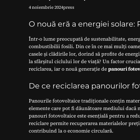
4 noiembrie 2024
press
O nouă eră a energiei solare: 
Într-o lume preocupată de sustenabilitate, energi
combustibilii fosili. Din ce în ce mai mulți oam
casele și clădirile lor, dorind să profite de ener
la sfârșitul ciclului lor de viață? Un factor cruci
reciclarea, iar o nouă generație de
panouri fotov
De ce reciclarea panourilor f
Panourile fotovoltaice tradiționale conțin materi
elemente care pot fi dăunătoare mediului dacă n
panouri fotovoltaice este esențială pentru a re
reciclare permite recuperarea materialelor preți
contribuind la o economie circulară.