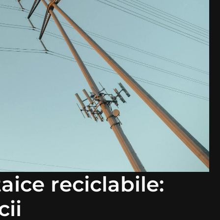
ice reciclabile:
cii