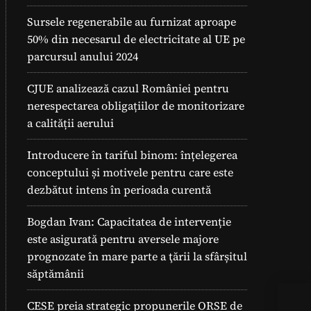
Sursele regenerabile au furnizat aproape
50% din necesarul de electricitate al UE pe
parcursul anului 2024
CJUE analizează cazul României pentru
nerespectarea obligațiilor de monitorizare
a calității aerului
Introducere în tariful binom: înțelegerea
conceptului și motivele pentru care este
dezbătut intens în perioada curentă
Bogdan Ivan: Capacitatea de intervenție
este asigurată pentru aversele majore
prognozate în mare parte a ţării la sfârșitul
săptămânii
CESE preia strategic propunerile ORSE de
Pan