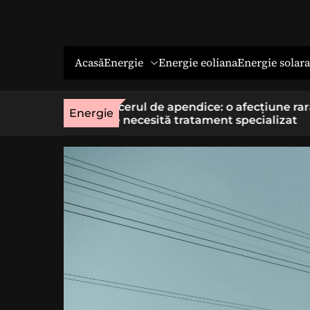
Energie
Energie solara
Acasă
Energie eoliana
o afecțiune rară
Economia socială: o cale cu sens 
Energie
t specializat
cei care vor un loc de muncă stab