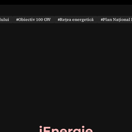
dului
#Obiectiv 100 GW
#Rețea energetică
#Plan Național 
iEnergie