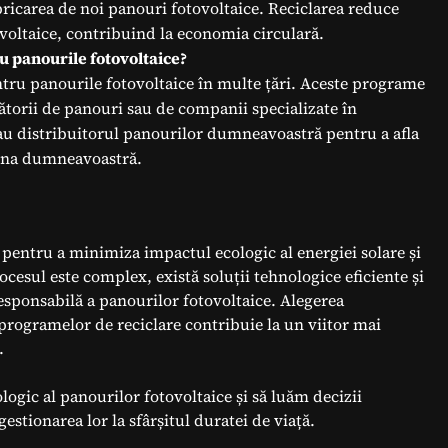
abricarea de noi panouri fotovoltaice. Reciclarea reduce
voltaice, contribuind la economia circulară.
u panourile fotovoltaice?
ntru panourile fotovoltaice în multe țări. Aceste programe
torii de panouri sau de companii specializate în
sau distribuitorul panourilor dumneavoastră pentru a afla
zona dumneavoastră.
 pentru a minimiza impactul ecologic al energiei solare și
esul este complex, există soluții tehnologice eficiente și
esponsabilă a panourilor fotovoltaice. Alegerea
 programelor de reciclare contribuie la un viitor mai
.
ogic al panourilor fotovoltaice și să luăm decizii
gestionarea lor la sfârșitul duratei de viață.