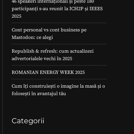
46 speakeri internaționali și peste 180
participanți s-au reunit la ICH2P și IEEES
2025
Cont personal vs cont business pe
Mastodon: ce alegi
Republish & refresh: cum actualizezi
advertorialele vechi în 2025
ROMANIAN ENERGY WEEK 2025
Cum îți construiești o imagine la masă și o
folosești în avantajul tău
Categorii