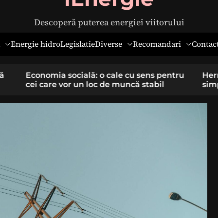
Descoperă puterea energiei viitorului
Diverse
Recomandari
Energie hidro
Legislatie
Contac
pentru
Hernia ombilicală la adulți: cauze,
il
simptome și tratament chirurgical