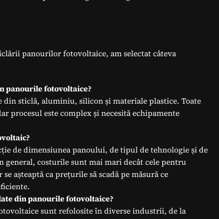
clării panourilor fotovoltaice, am selectat câteva
in panourile fotovoltaice?
in sticlă, aluminiu, silicon și materiale plastice. Toate
 dar procesul este complex și necesită echipamente
ovoltaic?
ncție de dimensiunea panoului, de tipul de tehnologie și de
n general, costurile sunt mai mari decât cele pentru
ar se așteaptă ca prețurile să scadă pe măsură ce
ficiente.
late din panourile fotovoltaice?
tovoltaice sunt refolosite în diverse industrii, de la