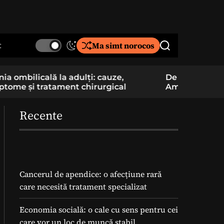
t
Ma simt norocos
S
S
w
e
i
a
De la pasiune la cercetare aplicată: un elev
Component
t
r
Am School construiește și pregătește
folosite î
c
c
lansarea unei rachete
h
h
c
Recente
o
l
o
r
m
o
Cancerul de apendice: o afecțiune rară
d
care necesită tratament specializat
e
Economia socială: o cale cu sens pentru cei
care vor un loc de muncă stabil