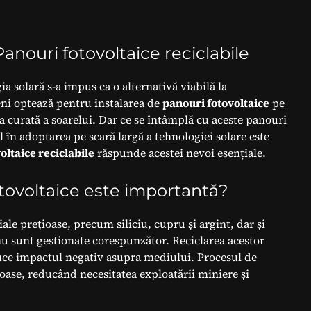
Panouri fotovoltaice reciclabile
a solară s-a impus ca o alternativă viabilă la
eni optează pentru instalarea de
panouri fotovoltaice
pe
gia curată a soarelui. Dar ce se întâmplă cu aceste panouri
al în adoptarea pe scară largă a tehnologiei solare este
oltaice reciclabile
răspunde acestei nevoi esențiale.
otovoltaice este importantă?
ale prețioase, precum siliciu, cupru și argint, dar și
u sunt gestionate corespunzător. Reciclarea acestor
duce impactul negativ asupra mediului. Procesul de
oase, reducând necesitatea exploatării miniere și