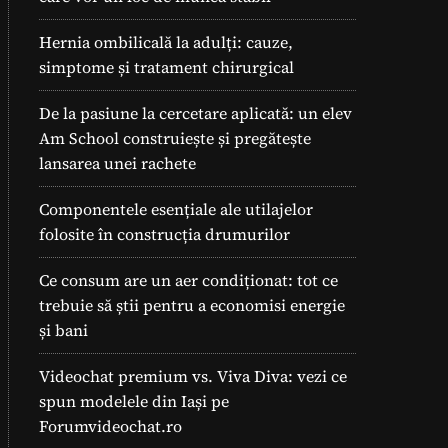
Hernia ombilicală la adulți: cauze,
simptome și tratament chirurgical
De la pasiune la cercetare aplicată: un elev
Am School construiește și pregătește
lansarea unei rachete
Componentele esențiale ale utilajelor
folosite în construcția drumurilor
Ce consum are un aer condiționat: tot ce
trebuie să știi pentru a economisi energie
și bani
Videochat premium vs. Viva Diva: vezi ce
spun modelele din Iași pe
Forumvideochat.ro