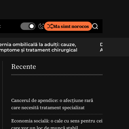
t
Ma simt norocos
S
S
w
e
i
a
De la pasiune la cercetare aplicată: un elev
Component
t
r
Am School construiește și pregătește
folosite î
c
c
lansarea unei rachete
h
h
c
Recente
o
l
o
r
m
o
Cancerul de apendice: o afecțiune rară
d
care necesită tratament specializat
e
Economia socială: o cale cu sens pentru cei
care vor un loc de muncă stabil