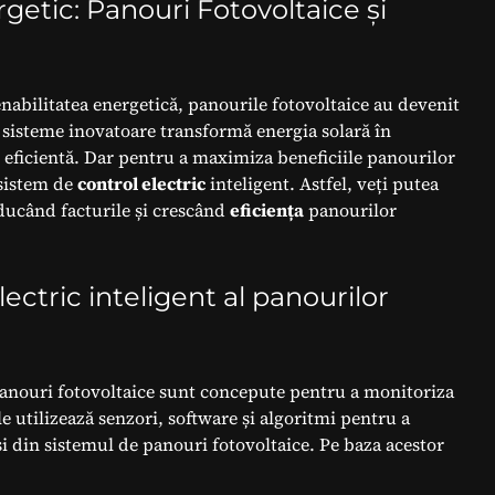
etic: Panouri Fotovoltaice și
nabilitatea energetică, panourile fotovoltaice au devenit
e sisteme inovatoare transformă energia solară în
și eficientă. Dar pentru a maximiza beneficiile panourilor
n sistem de
control electric
inteligent. Astfel, veți putea
ucând facturile și crescând
eficiența
panourilor
ctric inteligent al panourilor
 panouri fotovoltaice sunt concepute pentru a monitoriza
e utilizează senzori, software și algoritmi pentru a
 și din sistemul de panouri fotovoltaice. Pe baza acestor