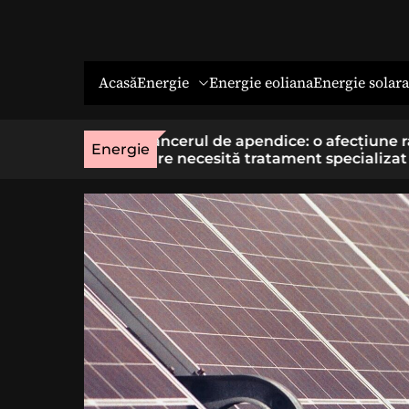
Energie
Energie solara
Acasă
Energie eoliana
o afecțiune rară
Economia socială: o cale cu sens 
Energie
t specializat
cei care vor un loc de muncă stab