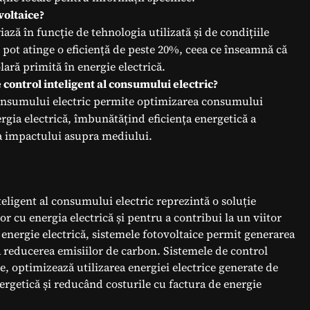
voltaice?
iază în funcție de tehnologia utilizată și de condițiile
pot atinge o eficiență de peste 20%, ceea ce înseamnă că
ară primită în energie electrică.
 control inteligent al consumului electric?
consumului electric permite optimizarea consumului
rgia electrică, îmbunătățind eficiența energetică a
ea impactului asupra mediului.
teligent al consumului electric reprezintă o soluție
or cu energia electrică și pentru a contribui la un viitor
 energie electrică, sistemele fotovoltaice permit generarea
a reducerea emisiilor de carbon. Sistemele de control
te, optimizează utilizarea energiei electrice generate de
rgetică și reducând costurile cu factura de energie