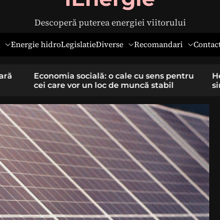
Descoperă puterea energiei viitorului
Diverse
Recomandari
Energie hidro
Legislatie
Contac
pentru
Hernia ombilicală la adulți: cauze,
il
simptome și tratament chirurgical