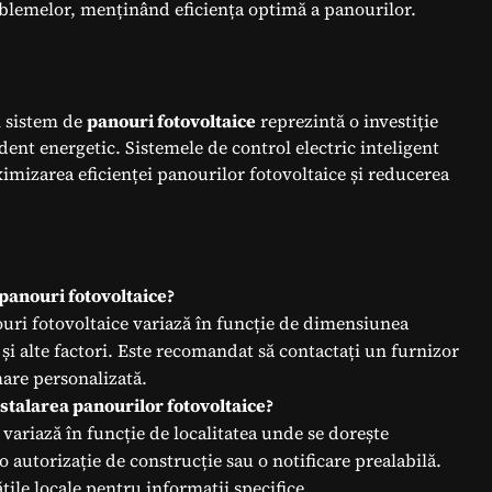
oblemelor, menținând eficiența optimă a panourilor.
n sistem de
panouri fotovoltaice
reprezintă o investiție
dent energetic. Sistemele de control electric inteligent
izarea eficienței panourilor fotovoltaice și reducerea
 panouri fotovoltaice?
ouri fotovoltaice variază în funcție de dimensiunea
 și alte factori. Este recomandat să contactați un furnizor
mare personalizată.
stalarea panourilor fotovoltaice?
variază în funcție de localitatea unde se dorește
o autorizație de construcție sau o notificare prealabilă.
țile locale pentru informații specifice.