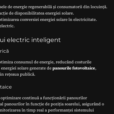
sele de energie regenerabilă și consumatorii din locuință.
ție de disponibilitatea energiei solare.
imizarea conversiei energiei solare în electricitate.
lectric.
ui electric inteligent
rică
ptimiza consumul de energie, reducând costurile
a energiei solare generate de
panourile fotovoltaice
,
n rețeaua publică.
ltaice
o optimizare continuă a funcționării panourilor
 al panourilor în funcție de poziția soarelui, asigurând o
torizarea în timp real a performanței sistemului