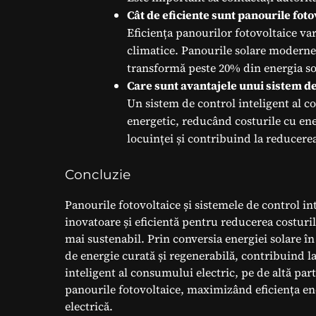
Cât de eficiente sunt panourile foto
Eficiența panourilor fotovoltaice var
climatice. Panourile solare moderne 
transformă peste 20% din energia sol
Care sunt avantajele unui sistem de
Un sistem de control inteligent al 
energetic, reducând costurile cu ene
locuinței și contribuind la reducer
Concluzie
Panourile fotovoltaice și sistemele de control in
inovatoare și eficientă pentru reducerea costuril
mai sustenabil. Prin conversia energiei solare în
de energie curată și regenerabilă, contribuind l
inteligent al consumului electric, pe de altă par
panourile fotovoltaice, maximizând eficiența ene
electrică.