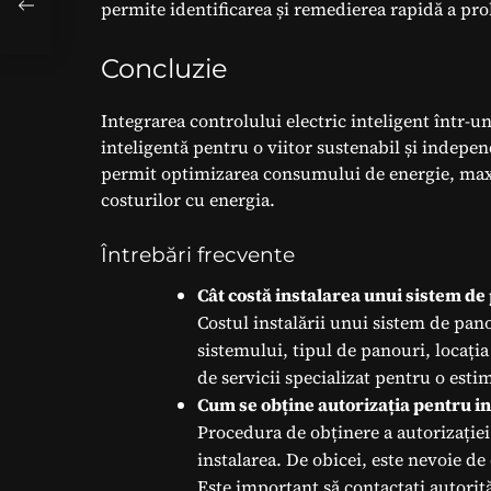
r-o
permite identificarea și remedierea rapidă a pr
Concluzie
Integrarea controlului electric inteligent într-u
inteligentă pentru o viitor sustenabil și indepen
permit optimizarea consumului de energie, maxim
costurilor cu energia.
Întrebări frecvente
Cât costă instalarea unui sistem de
Costul instalării unui sistem de pan
sistemului, tipul de panouri, locația
de servicii specializat pentru o esti
Cum se obține autorizația pentru in
Procedura de obținere a autorizației 
instalarea. De obicei, este nevoie de 
Este important să contactați autorită