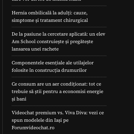
Hernia ombilicală la adulți: cauze,
simptome și tratament chirurgical
De la pasiune la cercetare aplicată: un elev
Am School construiește și pregătește
lansarea unei rachete
Componentele esențiale ale utilajelor
folosite în construcția drumurilor
Ce consum are un aer condiționat: tot ce
trebuie să știi pentru a economisi energie
și bani
Videochat premium vs. Viva Diva: vezi ce
spun modelele din Iași pe
Forumvideochat.ro