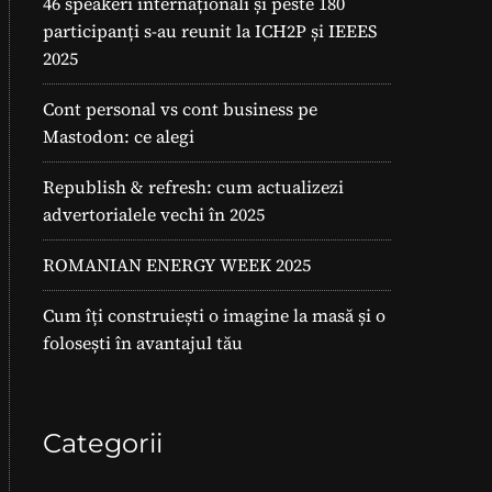
46 speakeri internaționali și peste 180
participanți s-au reunit la ICH2P și IEEES
2025
Cont personal vs cont business pe
Mastodon: ce alegi
Republish & refresh: cum actualizezi
advertorialele vechi în 2025
ROMANIAN ENERGY WEEK 2025
Cum îți construiești o imagine la masă și o
folosești în avantajul tău
Categorii