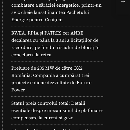
Fot
combatere a sărăciei energetice, printr-un
ali
aviz cheie lansat înaintea Pachetului
Energie pentru Cetățeni
RWEA, RPIA și PATRES cer ANRE
decalarea cu până la 3 ani a licitațiilor de
racordare, pe fondul riscului de blocaj în
conectarea la rețea
Preluare de 235 MW de către OX2
România: Compania a cumpărat trei
proiecte eoliene dezvoltate de Future
Power
Statul preia controlul total: Detalii
esențiale despre mecanismul de plafonare-
compensare la curent și gaze