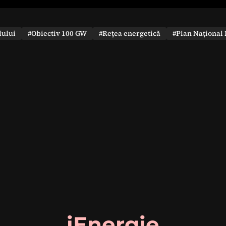
dului
#Obiectiv 100 GW
#Rețea energetică
#Plan Național 
iEnergie