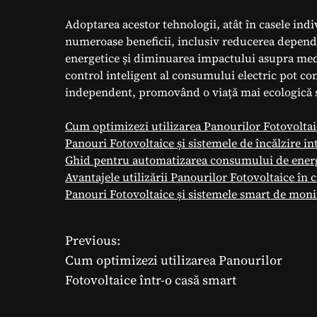
Adoptarea acestor tehnologii, atât în casele indi
numeroase beneficii, inclusiv reducerea depend
energetice și diminuarea impactului asupra mediu
control inteligent al consumului electric pot co
independent, promovând o viață mai ecologică ș
Cum optimizezi utilizarea Panourilor Fotovoltai
Panouri Fotovoltaice și sistemele de încălzire in
Ghid pentru automatizarea consumului de energ
Avantajele utilizării Panourilor Fotovoltaice în c
Panouri Fotovoltaice și sistemele smart de monit
Previous:
N
Cum optimizezi utilizarea Panourilor
a
Fotovoltaice într-o casă smart
v