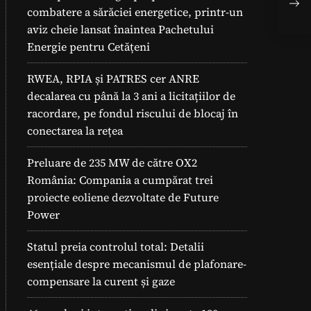
fot
combatere a sărăciei energetice, printr-un
eco
aviz cheie lansat înaintea Pachetului
Energie pentru Cetățeni
RWEA, RPIA și PATRES cer ANRE
decalarea cu până la 3 ani a licitațiilor de
racordare, pe fondul riscului de blocaj în
conectarea la rețea
Preluare de 235 MW de către OX2
România: Compania a cumpărat trei
proiecte eoliene dezvoltate de Future
Power
Statul preia controlul total: Detalii
esențiale despre mecanismul de plafonare-
compensare la curent și gaze