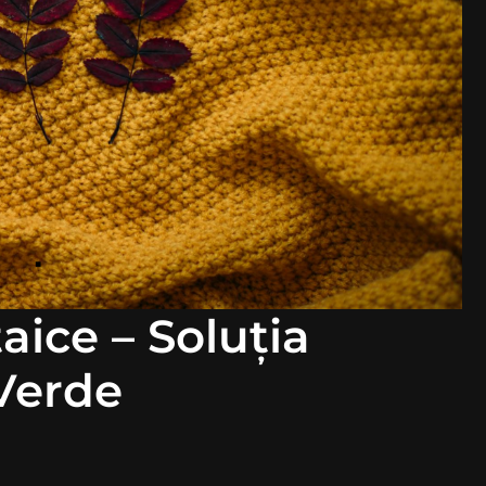
aice – Soluția
Verde