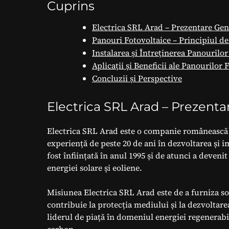
Cuprins
Electrica SRL Arad – Prezentare Gen
Panouri Fotovoltaice – Principiul d
Instalarea și Întreținerea Panourilor
Aplicații și Beneficii ale Panourilor 
Concluzii și Perspective
Electrica SRL Arad – Prezenta
Electrica SRL Arad este o companie românească 
experiență de peste 20 de ani în dezvoltarea și
fost înființată în anul 1995 și de atunci a deven
energiei solare și eoliene.
Misiunea Electrica SRL Arad este de a furniza sol
contribuie la protecția mediului și la dezvoltare
liderul de piață în domeniul energiei regenerabi