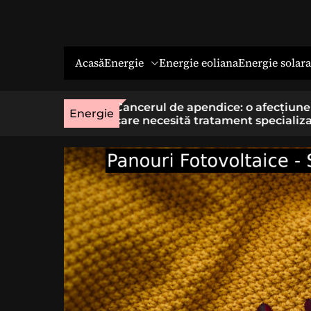
Energie
Energie solara
Acasă
Energie eoliana
o afecțiune rară
Economia socială: o cale cu sens 
Energie
t specializat
cei care vor un loc de muncă stab