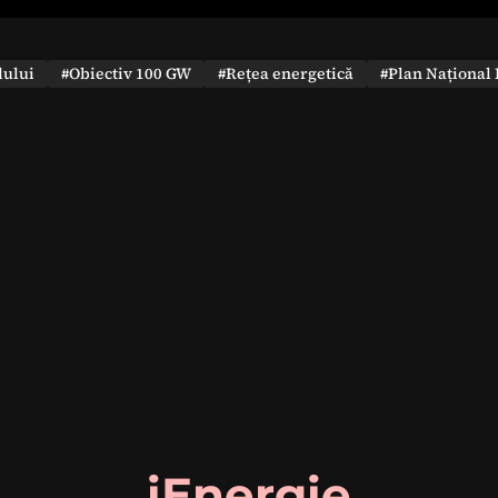
dului
#Obiectiv 100 GW
#Rețea energetică
#Plan Național 
iEnergie