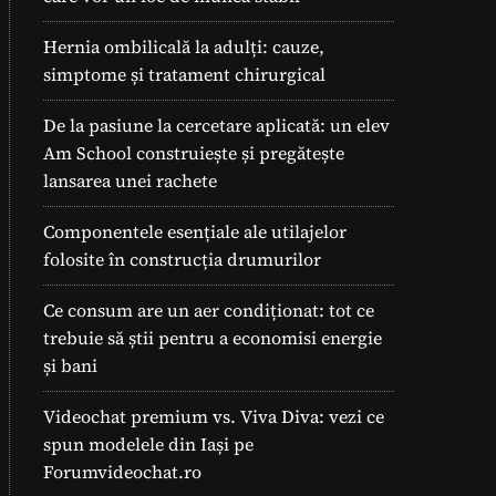
Hernia ombilicală la adulți: cauze,
simptome și tratament chirurgical
De la pasiune la cercetare aplicată: un elev
Am School construiește și pregătește
lansarea unei rachete
Componentele esențiale ale utilajelor
folosite în construcția drumurilor
Ce consum are un aer condiționat: tot ce
trebuie să știi pentru a economisi energie
și bani
Videochat premium vs. Viva Diva: vezi ce
spun modelele din Iași pe
Forumvideochat.ro