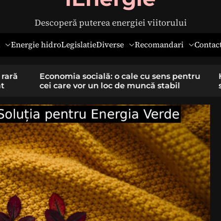
Descoperă puterea energiei viitorului
Diverse
Recomandari
Energie hidro
Legislatie
Contac
pentru
Hernia ombilicală la adulți: cauze,
il
simptome și tratament chirurgical