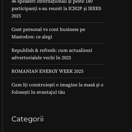
46 speakeri internaționali și peste 180
participanți s-au reunit la ICH2P și IEEES
2025
Cont personal vs cont business pe
Mastodon: ce alegi
Republish & refresh: cum actualizezi
advertorialele vechi în 2025
ROMANIAN ENERGY WEEK 2025
Cum îți construiești o imagine la masă și o
folosești în avantajul tău
Categorii