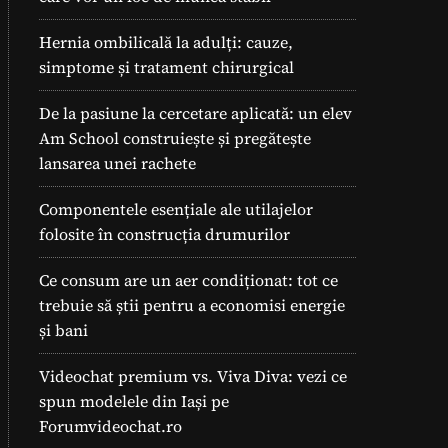
Hernia ombilicală la adulți: cauze,
simptome și tratament chirurgical
De la pasiune la cercetare aplicată: un elev
Am School construiește și pregătește
lansarea unei rachete
Componentele esențiale ale utilajelor
folosite în construcția drumurilor
Ce consum are un aer condiționat: tot ce
trebuie să știi pentru a economisi energie
și bani
Videochat premium vs. Viva Diva: vezi ce
spun modelele din Iași pe
Forumvideochat.ro