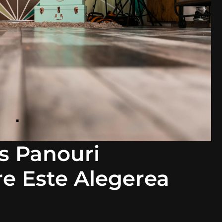
vs Panouri
re Este Alegerea