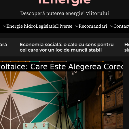
Descoperă puterea energiei viitorului
Diverse
Recomandari
Energie hidro
Legislatie
Contac
pentru
Hernia ombilicală la adulți: cauze,
il
simptome și tratament chirurgical