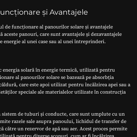
Funcționare și Avantajele
ul de funcționare al panourilor solare și avantajele
ă aceste panouri, care sunt avantajele și dezavantajele
de energie al unei case sau al unei întreprinderi.
 energia solară în energie termică, utilizată pentru
ționare al panourilor solare se bazează pe absorbția
căldură, care este apoi utilizat pentru încălzirea apei sau a
etăților speciale ale materialelor utilizate în construcția
 sistem de tuburi și conducte, care sunt umplute cu un
rimite razele sale asupra panoului, lichidul de transfer de
că către un rezervor de apă sau aer. Acest proces permite
utilizată pentru diverse scopuri, cum ar fi încălzirea