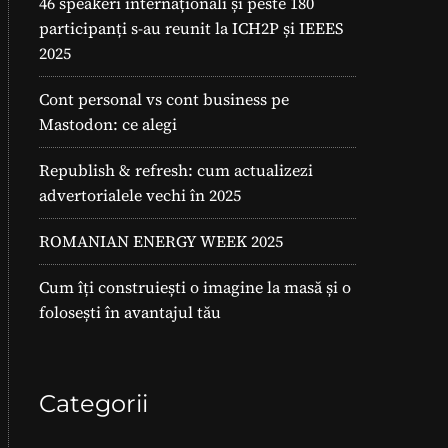
46 speakeri internaționali și peste 180
participanți s-au reunit la ICH2P și IEEES
2025
Cont personal vs cont business pe
Mastodon: ce alegi
Republish & refresh: cum actualizezi
advertorialele vechi în 2025
ROMANIAN ENERGY WEEK 2025
Cum îți construiești o imagine la masă și o
folosești în avantajul tău
Categorii