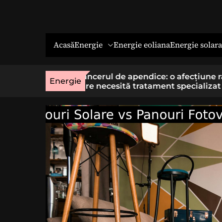
Energie
Energie solara
Acasă
Energie eoliana
o afecțiune rară
Economia socială: o cale cu sens 
Energie
t specializat
cei care vor un loc de muncă stab