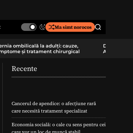
t
Ma simt norocos
S
S
w
e
i
a
De la pasiune la cercetare aplicată: un elev
Component
t
r
Am School construiește și pregătește
folosite î
c
c
lansarea unei rachete
h
h
c
Recente
o
l
o
r
m
o
Cancerul de apendice: o afecțiune rară
d
care necesită tratament specializat
e
Economia socială: o cale cu sens pentru cei
care vor un loc de muncă stabil