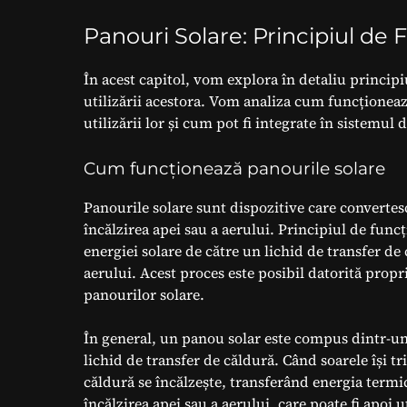
Panouri Solare: Principiul de 
În acest capitol, vom explora în detaliu principi
utilizării acestora. Vom analiza cum funcționeaz
utilizării lor și cum pot fi integrate în sistemul 
Cum funcționează panourile solare
Panourile solare sunt dispozitive care convertesc
încălzirea apei sau a aerului. Principiul de func
energiei solare de către un lichid de transfer de 
aerului. Acest proces este posibil datorită propri
panourilor solare.
În general, un panou solar este compus dintr-un
lichid de transfer de căldură. Când soarele își t
căldură se încălzește, transferând energia termi
încălzirea apei sau a aerului, care poate fi apoi 