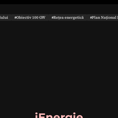
dului
#Obiectiv 100 GW
#Rețea energetică
#Plan Național 
iEnergie