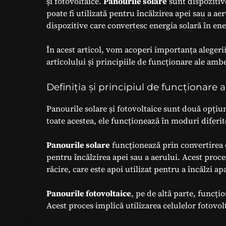
și fotovoltaice.
Panourile solare
sunt dispozitiv
poate fi utilizată pentru încălzirea apei sau a aer
dispozitive care convertesc energia solară în ene
În acest articol, vom acoperi importanța alegerii
articolului și principiile de funcționare ale amb
Definiția și principiul de funcționare a
Panourile solare și fotovoltaice sunt două opțiu
toate acestea, ele funcționează în moduri diferit
Panourile solare
funcționează prin convertirea en
pentru încălzirea apei sau a aerului. Acest proce
răcire, care este apoi utilizat pentru a încălzi ap
Panourile fotovoltaice
, pe de altă parte, funcți
Acest proces implică utilizarea celulelor fotovol