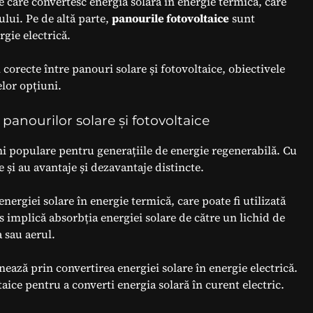
e care convertesc energia solară în energie termică, care
ului. Pe de altă parte,
panourile fotovoltaice
sunt
rgie electrică.
 corecte între panouri solare și fotovoltaice, obiectivele
elor opțiuni.
 panourilor solare și fotovoltaice
ni populare pentru generațiile de energie regenerabilă. Cu
e și au avantaje și dezavantaje distincte.
ergiei solare în energie termică, care poate fi utilizată
s implică absorbția energiei solare de către un lichid de
a sau aerul.
onează prin convertirea energiei solare în energie electrică.
taice pentru a converti energia solară în curent electric.