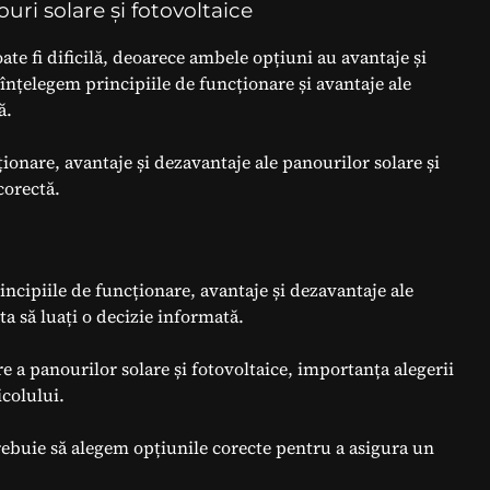
uri solare și fotovoltaice
ate fi dificilă, deoarece ambele opțiuni au avantaje și
înțelegem principiile de funcționare și avantaje ale
ă.
ționare, avantaje și dezavantaje ale panourilor solare și
corectă.
rincipiile de funcționare, avantaje și dezavantaje ale
ta să luați o decizie informată.
e a panourilor solare și fotovoltaice, importanța alegerii
icolului.
rebuie să alegem opțiunile corecte pentru a asigura un