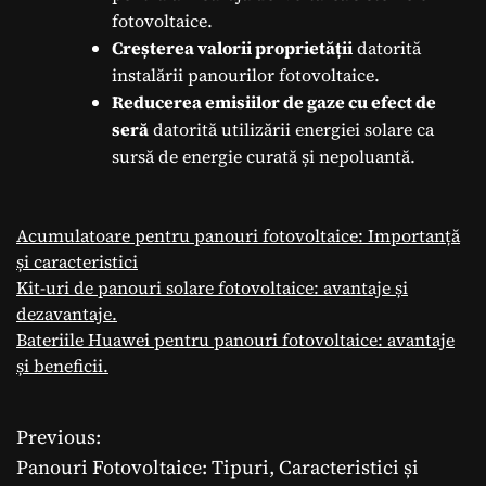
fotovoltaice.
Creșterea valorii proprietății
datorită
instalării panourilor fotovoltaice.
Reducerea emisiilor de gaze cu efect de
seră
datorită utilizării energiei solare ca
sursă de energie curată și nepoluantă.
Acumulatoare pentru panouri fotovoltaice: Importanță
și caracteristici
Kit-uri de panouri solare fotovoltaice: avantaje și
dezavantaje.
Bateriile Huawei pentru panouri fotovoltaice: avantaje
și beneficii.
Previous:
N
Panouri Fotovoltaice: Tipuri, Caracteristici și