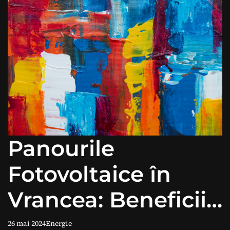
Panourile
Fotovoltaice în
Vrancea: Beneficii
și Avantaje.
26 mai 2024
Energie