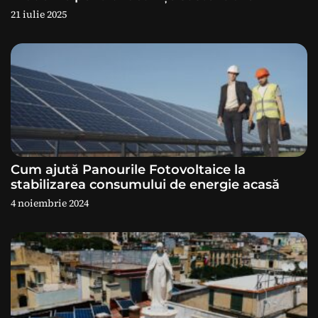
21 iulie 2025
t
i
c
o
l
e
Cum ajută Panourile Fotovoltaice la
stabilizarea consumului de energie acasă
4 noiembrie 2024