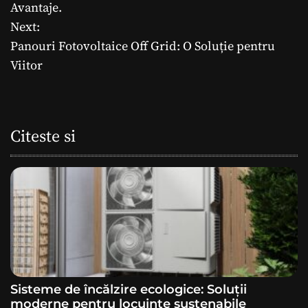
a
Avantaje.
Next:
v
Panouri Fotovoltaice Off Grid: O Soluție pentru
i
Viitor
g
a
Citeste si
r
e
î
n
a
Sisteme de încălzire ecologice: Soluții
r
moderne pentru locuințe sustenabile