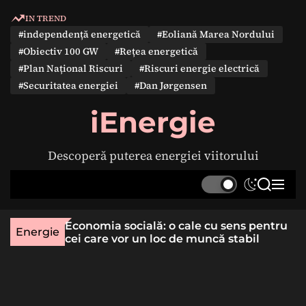
S
IN TREND
k
#independență energetică
#Eoliană Marea Nordului
i
#Obiectiv 100 GW
#Rețea energetică
p
#Plan Național Riscuri
#Riscuri energie electrică
t
#Securitatea energiei
#Dan Jørgensen
o
c
iEnergie
o
n
Descoperă puterea energiei viitorului
t
e
S
S
M
n
w
e
e
t
i
a
n
une rară
Economia socială: o cale cu sens pentru
t
r
u
Energie
lizat
cei care vor un loc de muncă stabil
c
c
h
h
c
o
l