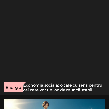
o
r
m
o
d
e
une rară
Economia socială: o cale cu sens pentru
Energie
lizat
cei care vor un loc de muncă stabil