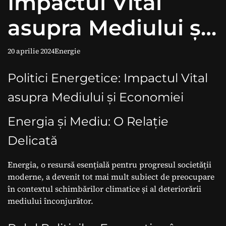
Impactul Vital
asupra Mediului și
Economiei
20 aprilie 2024
Energie
Politici Energetice: Impactul Vital
asupra Mediului și Economiei
Energia și Mediu: O Relație
Delicată
Energia, o resursă esențială pentru progresul societății
moderne, a devenit tot mai mult subiect de preocupare
în contextul schimbărilor climatice și al deteriorării
mediului înconjurător.