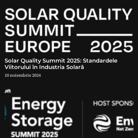
î
n
a
r
t
Solar Quality Summit 2025: Standardele
Viitorului în Industria Solară
i
10 noiembrie 2024
c
o
l
e