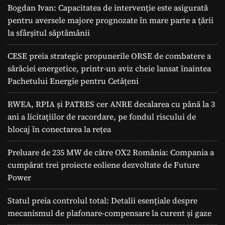
Bogdan Ivan: Capacitatea de intervenție este asigurată
pentru aversele majore prognozate în mare parte a ţării
la sfârșitul săptămânii
CESE preia strategic propunerile ORSE de combatere a
sărăciei energetice, printr-un aviz cheie lansat înaintea
Pachetului Energie pentru Cetățeni
RWEA, RPIA și PATRES cer ANRE decalarea cu până la 3
ani a licitațiilor de racordare, pe fondul riscului de
blocaj în conectarea la rețea
Preluare de 235 MW de către OX2 România: Compania a
cumpărat trei proiecte eoliene dezvoltate de Future
Power
Statul preia controlul total: Detalii esențiale despre
mecanismul de plafonare-compensare la curent și gaze