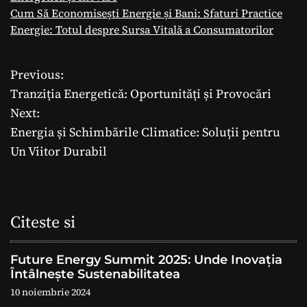
Cum Să Economisești Energie și Bani: Sfaturi Practice
Energie: Totul despre Sursa Vitală a Consumatorilor
Previous:
N
Tranziția Energetică: Oportunități și Provocări
a
Next:
Energia și Schimbările Climatice: Soluții pentru
v
Un Viitor Durabil
i
g
Citeste si
a
r
Future Energy Summit 2025: Unde Inovația
Întâlnește Sustenabilitatea
e
10 noiembrie 2024