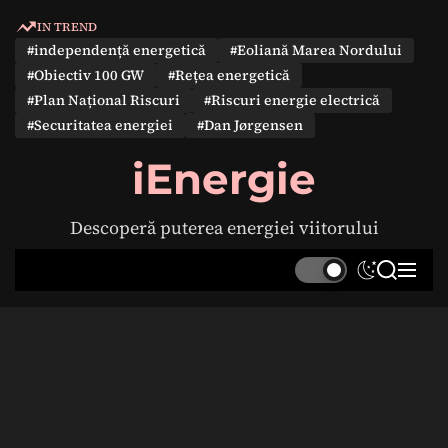
S
IN TREND
k
#independență energetică
#Eoliană Marea Nordului
i
#Obiectiv 100 GW
#Rețea energetică
p
#Plan Național Riscuri
#Riscuri energie electrică
t
#Securitatea energiei
#Dan Jørgensen
o
c
iEnergie
o
n
Descoperă puterea energiei viitorului
t
e
S
S
M
n
w
e
e
t
i
a
n
t
r
u
c
c
h
h
c
o
l