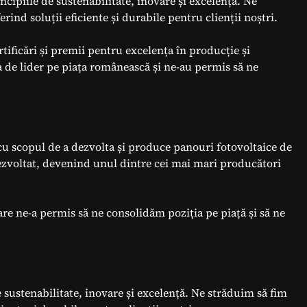
ncipiile de sustenabilitate, inovare și excelență. Ne
erind soluții eficiente și durabile pentru clienții noștri.
ificări și premii pentru excelența în producție și
a de lider pe piața românească și ne-au permis să ne
 cu scopul de a dezvolta și produce panouri fotovoltaice de
dezvoltat, devenind unul dintre cei mai mari producători
are ne-a permis să ne consolidăm poziția pe piață și să ne
 sustenabilitate, inovare și excelență. Ne străduim să fim