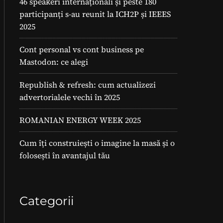
46 speakeri internaționali și peste 180
participanți s-au reunit la ICH2P și IEEES
2025
Cont personal vs cont business pe
Mastodon: ce alegi
Republish & refresh: cum actualizezi
advertorialele vechi în 2025
ROMANIAN ENERGY WEEK 2025
Cum îți construiești o imagine la masă și o
folosești în avantajul tău
Categorii