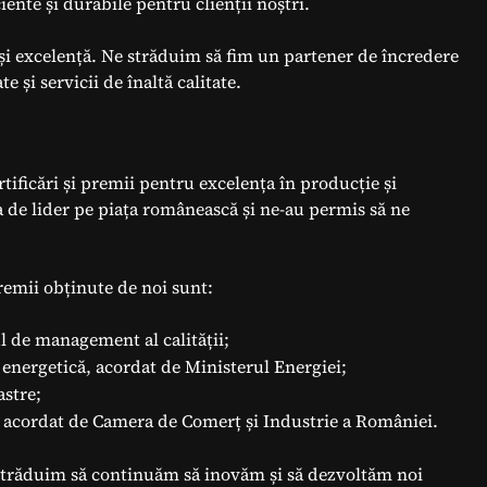
ciente și durabile pentru clienții noștri.
 și excelență. Ne străduim să fim un partener de încredere
e și servicii de înaltă calitate.
ificări și premii pentru excelența în producție și
a de lider pe piața românească și ne-au permis să ne
remii obținute de noi sunt:
l de management al calității;
energetică, acordat de Ministerul Energiei;
astre;
, acordat de Camera de Comerț și Industrie a României.
 străduim să continuăm să inovăm și să dezvoltăm noi