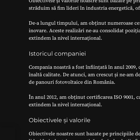
Obiectivele și valorile noastre sunt bazate pe pri
străduim să fim lideri în industria energetică, of
De-a lungul timpului, am obținut numeroase cert
inovare. Aceste realizări ne-au consolidat poziți
extindem la nivel internațional.
Istoricul companiei
Compania noastră a fost înființată în anul 2009,
înaltă calitate. De atunci, am crescut și ne-am 
de panouri fotovoltaice din România.
În anul 2012, am obținut certificarea ISO 9001, c
extindem la nivel internațional.
Obiectivele și valorile
Obiectivele noastre sunt bazate pe principiile de