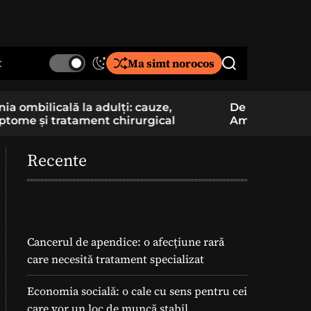
t
Ma simt norocos
S
S
w
e
i
a
De la pasiune la cercetare aplicată: un elev
Component
t
r
Am School construiește și pregătește
folosite î
c
c
lansarea unei rachete
h
h
c
Recente
o
l
o
r
m
o
Cancerul de apendice: o afecțiune rară
d
care necesită tratament specializat
e
Economia socială: o cale cu sens pentru cei
care vor un loc de muncă stabil