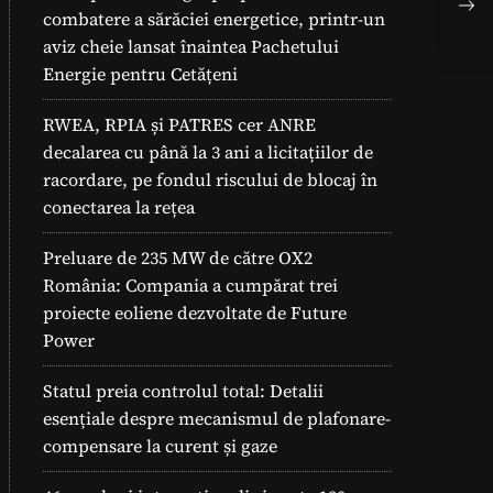
fot
combatere a sărăciei energetice, printr-un
solu
aviz cheie lansat înaintea Pachetului
Energie pentru Cetățeni
RWEA, RPIA și PATRES cer ANRE
decalarea cu până la 3 ani a licitațiilor de
racordare, pe fondul riscului de blocaj în
conectarea la rețea
Preluare de 235 MW de către OX2
România: Compania a cumpărat trei
proiecte eoliene dezvoltate de Future
Power
Statul preia controlul total: Detalii
esențiale despre mecanismul de plafonare-
compensare la curent și gaze