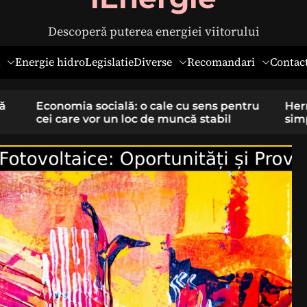
Descoperă puterea energiei viitorului
Diverse
Recomandari
Energie hidro
Legislatie
Contac
pentru
Hernia ombilicală la adulți: cauze,
il
simptome și tratament chirurgical