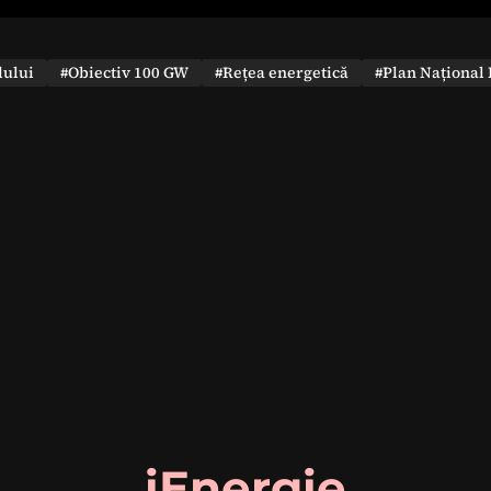
dului
#Obiectiv 100 GW
#Rețea energetică
#Plan Național 
iEnergie