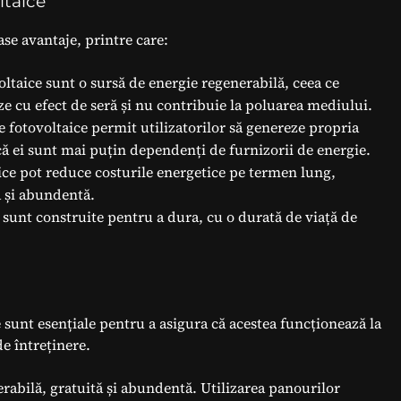
ltaice
se avantaje, printre care:
oltaice sunt o sursă de energie regenerabilă, ceea ce
 cu efect de seră și nu contribuie la poluarea mediului.
e fotovoltaice permit utilizatorilor să genereze propria
că ei sunt mai puțin dependenți de furnizorii de energie.
ice pot reduce costurile energetice pe termen lung,
ă și abundentă.
e sunt construite pentru a dura, cu o durată de viață de
e sunt esențiale pentru a asigura că acestea funcționează la
e întreținere.
erabilă, gratuită și abundentă. Utilizarea panourilor