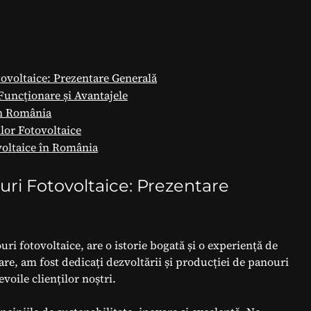
voltaice: Prezentare Generală
Funcționare și Avantajele
în România
ilor Fotovoltaice
voltaice în România
i Fotovoltaice: Prezentare
 fotovoltaice, are o istorie bogată și o experiență de
țare, am fost dedicați dezvoltării și producției de panouri
evoile clienților noștri.