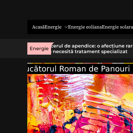
Energie
Energie solara
Acasă
Energie eoliana
o afecțiune rară
Economia socială: o cale cu sens 
Energie
t specializat
cei care vor un loc de muncă stab