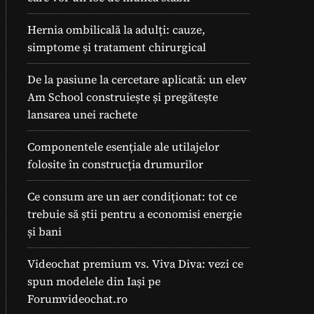
Hernia ombilicală la adulți: cauze,
simptome și tratament chirurgical
De la pasiune la cercetare aplicată: un elev
Am School construiește și pregătește
lansarea unei rachete
Componentele esențiale ale utilajelor
folosite în construcția drumurilor
Ce consum are un aer condiționat: tot ce
trebuie să știi pentru a economisi energie
și bani
Videochat premium vs. Viva Diva: vezi ce
spun modelele din Iași pe
Forumvideochat.ro