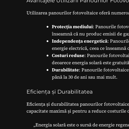
Avantajele Utilizării Panourilor Fotovo
Utilizarea panourilor fotovoltaice oferă numeroa
Protecția mediului
: Panourile fotov
înseamnă că nu produc emisii de gaze
Independența energetică
: Panouril
energie electrică, ceea ce înseamnă 
Costuri reduse
: Panourile fotovolta
deoarece energia solară este gratuit
Durabilitate
: Panourile fotovoltaic
până la 30 de ani sau mai mult.
Eficiența și Durabilitatea
Eficiența și durabilitatea panourilor fotovoltaic
capacitate maximă și pentru a reduce costurile d
„Energia solară este o sursă de energie regen