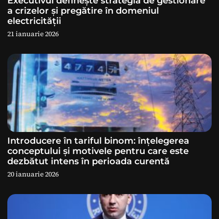
Executivul definește strategia de gestionare
r
a crizelor și pregătire în domeniul
electricității
t
21 ianuarie 2026
i
c
o
l
e
Introducere în tariful binom: înțelegerea
conceptului și motivele pentru care este
dezbătut intens în perioada curentă
20 ianuarie 2026