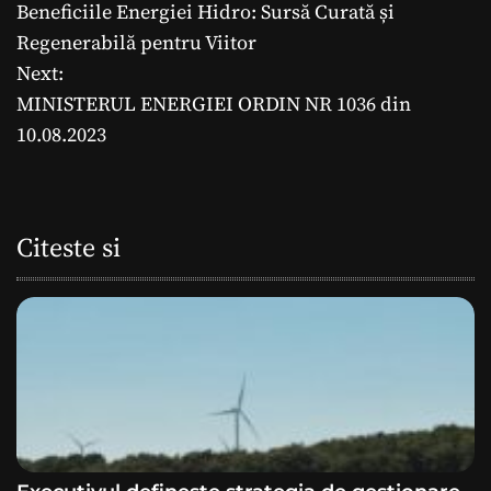
Beneficiile Energiei Hidro: Sursă Curată și
a
Regenerabilă pentru Viitor
Next:
v
MINISTERUL ENERGIEI ORDIN NR 1036 din
i
10.08.2023
g
a
Citeste si
r
e
î
n
a