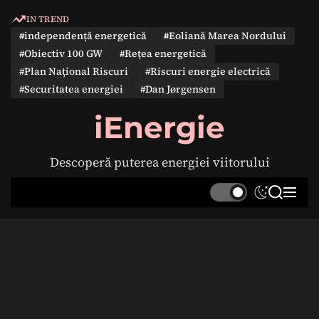
S
IN TREND
k
#independență energetică
#Eoliană Marea Nordului
i
#Obiectiv 100 GW
#Rețea energetică
p
#Plan Național Riscuri
#Riscuri energie electrică
t
#Securitatea energiei
#Dan Jørgensen
o
c
iEnergie
o
n
Descoperă puterea energiei viitorului
t
e
S
S
M
n
w
e
e
t
i
a
n
t
r
u
c
c
h
h
c
o
l