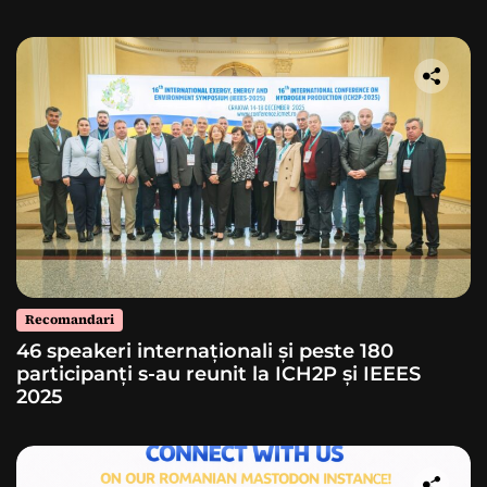
lansarea unei rachete
Recomandari
46 speakeri internaționali și peste 180
participanți s-au reunit la ICH2P și IEEES
2025