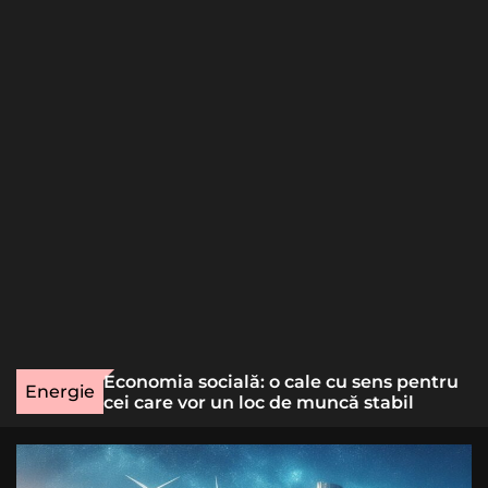
o
r
m
o
d
e
une rară
Economia socială: o cale cu sens pentru
Energie
lizat
cei care vor un loc de muncă stabil