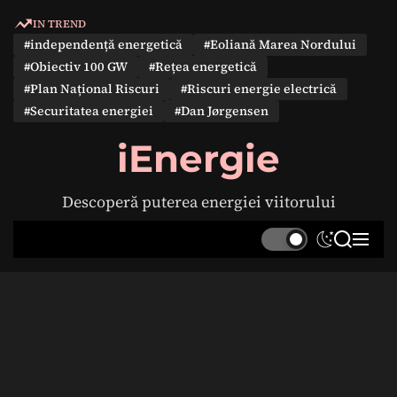
S
IN TREND
k
#independență energetică
#Eoliană Marea Nordului
i
#Obiectiv 100 GW
#Rețea energetică
p
#Plan Național Riscuri
#Riscuri energie electrică
t
#Securitatea energiei
#Dan Jørgensen
o
c
iEnergie
o
n
Descoperă puterea energiei viitorului
t
e
S
S
M
n
w
e
e
t
i
a
n
t
r
u
c
c
h
h
c
o
l