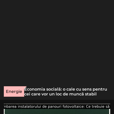
o
r
m
o
d
e
une rară
Economia socială: o cale cu sens pentru
Energie
lizat
cei care vor un loc de muncă stabil