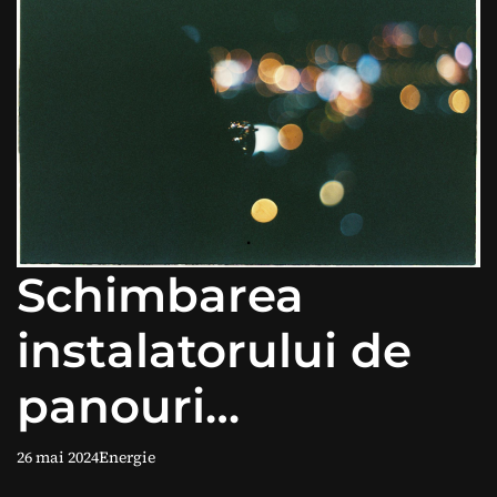
Schimbarea
instalatorului de
panouri
fotovoltaice: Ce
26 mai 2024
Energie