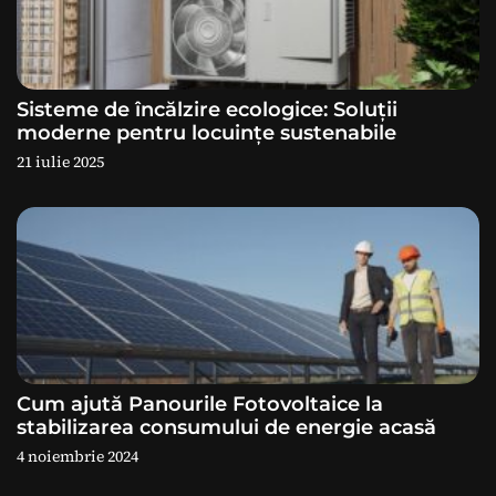
î
n
a
Sisteme de încălzire ecologice: Soluții
moderne pentru locuințe sustenabile
r
21 iulie 2025
t
i
c
o
l
Cum ajută Panourile Fotovoltaice la
stabilizarea consumului de energie acasă
e
4 noiembrie 2024