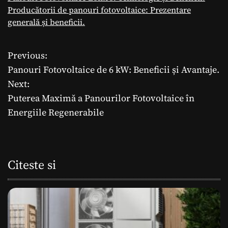
Producătorii de panouri fotovoltaice: Prezentare
generală și beneficii.
Previous:
N
Panouri Fotovoltaice de 6 kW: Beneficii și Avantaje.
a
Next:
Puterea Maximă a Panourilor Fotovoltaice în
v
Energiile Regenerabile
i
g
Citeste si
a
r
e