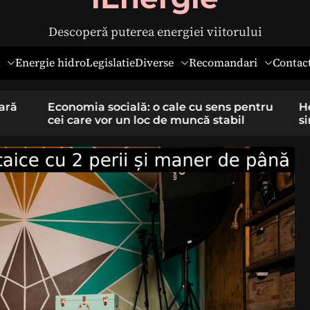
Descoperă puterea energiei viitorului
Diverse
Recomandari
Energie hidro
Legislatie
Contac
pentru
Hernia ombilicală la adulți: cauze,
il
simptome și tratament chirurgical