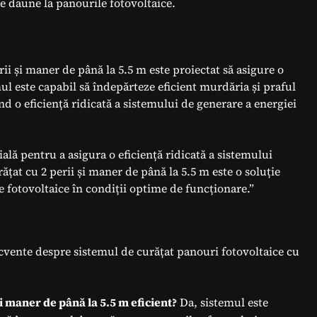
ce daune la panourile fotovoltaice.
ii și maner de până la 5.5 m este proiectat să asigure o
mul este capabil să îndepărteze eficient murdăria și praful
d o eficiență ridicată a sistemului de generare a energiei
ală pentru a asigura o eficiență ridicată a sistemului
ățat cu 2 perii și maner de până la 5.5 m este o soluție
e fotovoltaice în condiții optime de funcționare.”
ecvente despre sistemul de curățat panouri fotovoltaice cu
și maner de până la 5.5 m eficient?
Da, sistemul este