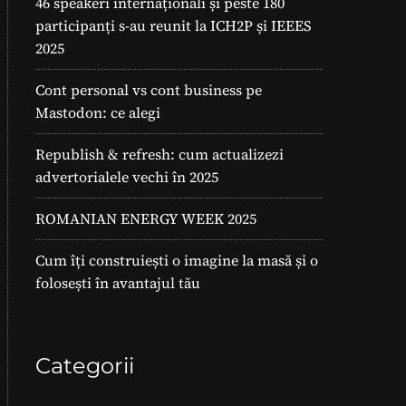
46 speakeri internaționali și peste 180
participanți s-au reunit la ICH2P și IEEES
2025
Cont personal vs cont business pe
Mastodon: ce alegi
Republish & refresh: cum actualizezi
advertorialele vechi în 2025
ROMANIAN ENERGY WEEK 2025
Cum îți construiești o imagine la masă și o
folosești în avantajul tău
Categorii