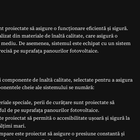
t proiectate să asigure o funcționare eficientă și sigură.
zat din materiale de înaltă calitate, care asigură o
e de mediu. De asemenea, sistemul este echipat cu un sistem
precisă pe suprafața panourilor fotovoltaice.
 componente de înaltă calitate, selectate pentru a asigura
ponentele cheie ale sistemului se numără:
eriale speciale, perii de curățare sunt proiectate să
ful de pe suprafața panourilor fotovoltaice.
e proiectat să permită o accesibilitate ușoară și sigură la
ălțimi mari.
mpare este proiectat să asigure o presiune constantă și