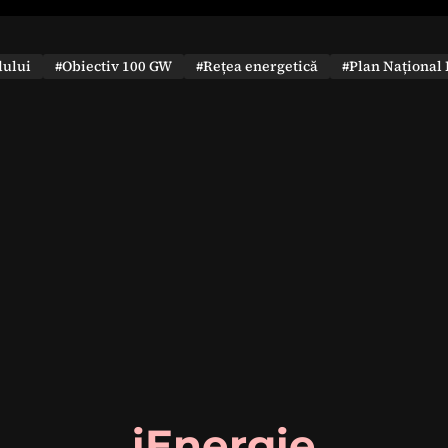
dului
#Obiectiv 100 GW
#Rețea energetică
#Plan Național 
iEnergie