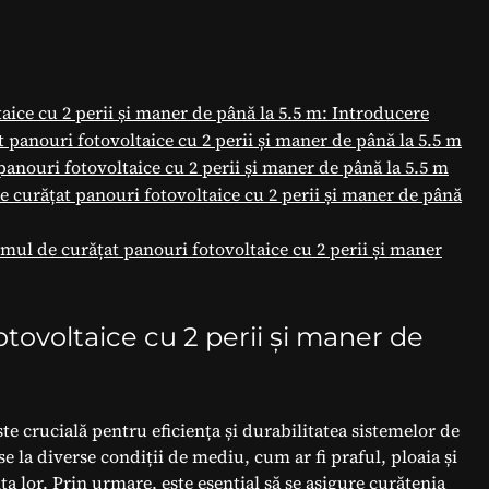
aice cu 2 perii și maner de până la 5.5 m: Introducere
t panouri fotovoltaice cu 2 perii și maner de până la 5.5 m
anouri fotovoltaice cu 2 perii și maner de până la 5.5 m
 de curățat panouri fotovoltaice cu 2 perii și maner de până
emul de curățat panouri fotovoltaice cu 2 perii și maner
tovoltaice cu 2 perii și maner de
e crucială pentru eficiența și durabilitatea sistemelor de
e la diverse condiții de mediu, cum ar fi praful, ploaia și
ța lor. Prin urmare, este esențial să se asigure curățenia