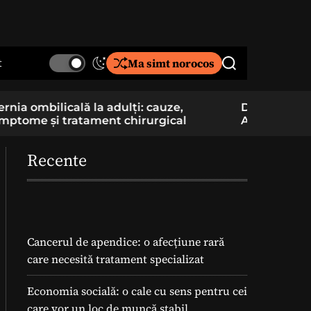
t
Ma simt norocos
S
S
w
e
i
a
De la pasiune la cercetare aplicată: un elev
Component
t
r
Am School construiește și pregătește
folosite î
c
c
lansarea unei rachete
h
h
c
Recente
o
l
o
r
m
o
Cancerul de apendice: o afecțiune rară
d
care necesită tratament specializat
e
Economia socială: o cale cu sens pentru cei
care vor un loc de muncă stabil