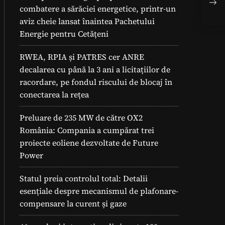
Pan
combatere a sărăciei energetice, printr-un
Co
aviz cheie lansat înaintea Pachetului
Energie pentru Cetățeni
RWEA, RPIA și PATRES cer ANRE
decalarea cu până la 3 ani a licitațiilor de
racordare, pe fondul riscului de blocaj în
conectarea la rețea
Preluare de 235 MW de către OX2
România: Compania a cumpărat trei
proiecte eoliene dezvoltate de Future
Power
Statul preia controlul total: Detalii
esențiale despre mecanismul de plafonare-
compensare la curent și gaze