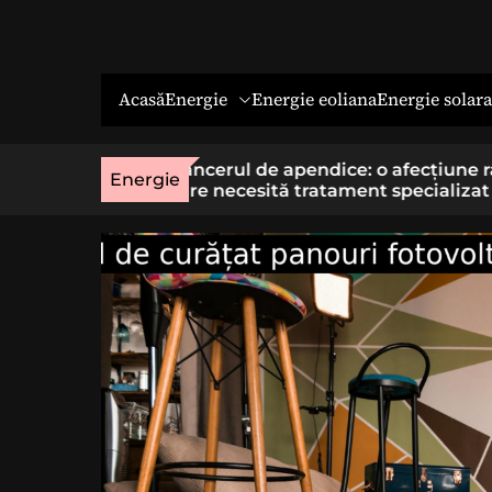
Energie
Energie solara
Acasă
Energie eoliana
o afecțiune rară
Economia socială: o cale cu sens 
Energie
t specializat
cei care vor un loc de muncă stab