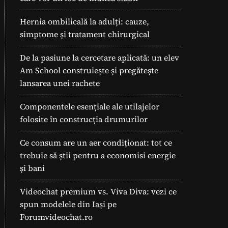
Hernia ombilicală la adulți: cauze,
simptome și tratament chirurgical
De la pasiune la cercetare aplicată: un elev
Am School construiește și pregătește
lansarea unei rachete
Componentele esențiale ale utilajelor
folosite în construcția drumurilor
Ce consum are un aer condiționat: tot ce
trebuie să știi pentru a economisi energie
și bani
Videochat premium vs. Viva Diva: vezi ce
spun modelele din Iași pe
Forumvideochat.ro