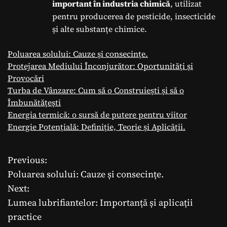
important în industria chimică
, utilizat
pentru producerea de pesticide, insecticide
și alte substanțe chimice.
Poluarea solului: Cauze și consecințe.
Protejarea Mediului Înconjurător: Oportunități și
Provocări
Turba de Vânzare: Cum să o Construiești și să o
Îmbunătățești
Energia termică: o sursă de putere pentru viitor
Energie Potențială: Definiție, Teorie și Aplicății.
Previous:
N
Poluarea solului: Cauze și consecințe.
a
Next:
Lumea lubrifiantelor: Importanță și aplicații
v
practice