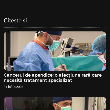
i
g
Citeste si
a
r
e
î
n
a
Cancerul de apendice: o afecțiune rară care
necesită tratament specializat
r
31 iulie 2026
t
i