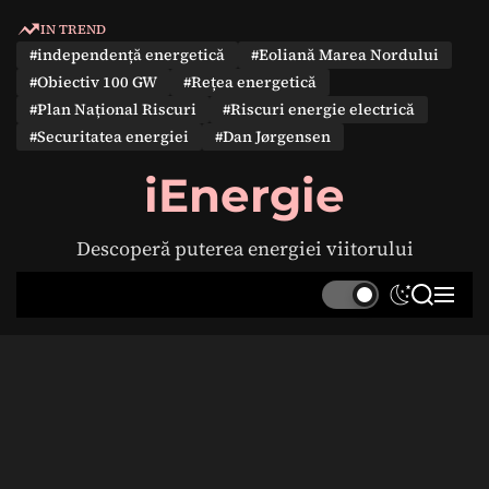
S
IN TREND
k
#independență energetică
#Eoliană Marea Nordului
i
#Obiectiv 100 GW
#Rețea energetică
p
#Plan Național Riscuri
#Riscuri energie electrică
t
#Securitatea energiei
#Dan Jørgensen
o
c
iEnergie
o
n
Descoperă puterea energiei viitorului
t
e
S
S
M
n
w
e
e
t
i
a
n
t
r
u
c
c
h
h
c
o
l