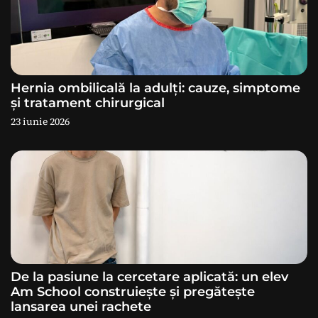
c
o
l
Hernia ombilicală la adulți: cauze, simptome
și tratament chirurgical
e
23 iunie 2026
De la pasiune la cercetare aplicată: un elev
Am School construiește și pregătește
lansarea unei rachete