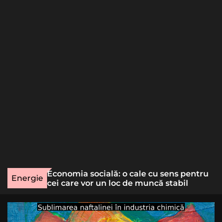
o
r
m
o
d
e
une rară
Economia socială: o cale cu sens pentru
Energie
lizat
cei care vor un loc de muncă stabil