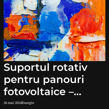
Suportul rotativ
pentru panouri
fotovoltaice –
eficientizarea
26 mai 2024
Energie