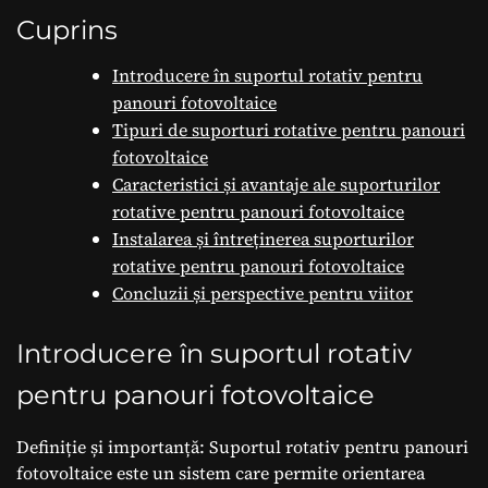
producției de
Cuprins
energie electrică
Introducere în suportul rotativ pentru
panouri fotovoltaice
Tipuri de suporturi rotative pentru panouri
fotovoltaice
Caracteristici și avantaje ale suporturilor
rotative pentru panouri fotovoltaice
Instalarea și întreținerea suporturilor
rotative pentru panouri fotovoltaice
Concluzii și perspective pentru viitor
Introducere în suportul rotativ
pentru panouri fotovoltaice
Definiție și importanță: Suportul rotativ pentru panouri
fotovoltaice este un sistem care permite orientarea