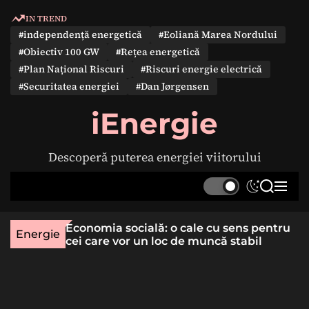
S
IN TREND
k
#independență energetică
#Eoliană Marea Nordului
i
#Obiectiv 100 GW
#Rețea energetică
p
#Plan Național Riscuri
#Riscuri energie electrică
t
#Securitatea energiei
#Dan Jørgensen
o
c
iEnergie
o
n
Descoperă puterea energiei viitorului
t
e
S
S
M
n
w
e
e
t
i
a
n
une rară
Economia socială: o cale cu sens pentru
t
r
u
Energie
lizat
cei care vor un loc de muncă stabil
c
c
h
h
c
o
l