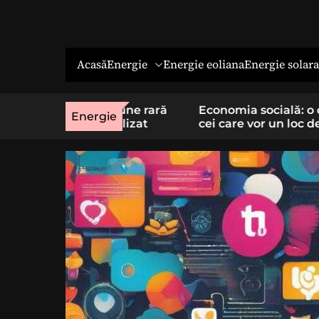
Energie
Energie solara
Acasă
Energie eoliana
o afecțiune rară
Economia socială: o cale cu sens 
Energie
t specializat
cei care vor un loc de muncă stab