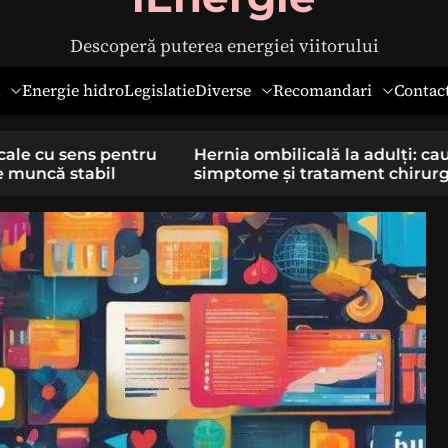
Descoperă puterea energiei viitorului
Diverse
Recomandari
Energie hidro
Legislatie
Contac
pentru
Hernia ombilicală la adulți: cauze,
il
simptome și tratament chirurgical