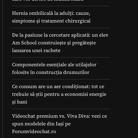
Hernia ombilicală la adulți: cauze,
simptome și tratament chirurgical
De la pasiune la cercetare aplicată: un elev
Am School construiește și pregătește
lansarea unei rachete
Componentele esențiale ale utilajelor
folosite în construcția drumurilor
Ce consum are un aer condiționat: tot ce
trebuie să știi pentru a economisi energie
și bani
Videochat premium vs. Viva Diva: vezi ce
spun modelele din Iași pe
Forumvideochat.ro