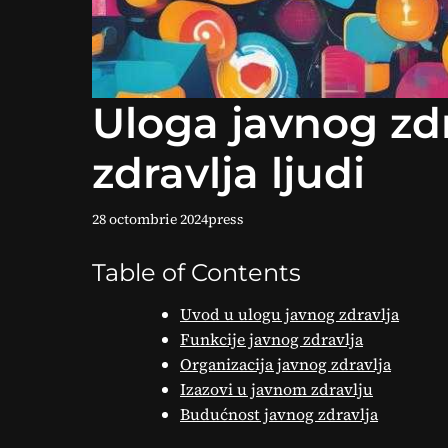
Uloga javnog zd
zdravlja ljudi
28 octombrie 2024
press
Table of Contents
Uvod u ulogu javnog zdravlja
Funkcije javnog zdravlja
Organizacija javnog zdravlja
Izazovi u javnom zdravlju
Budućnost javnog zdravlja