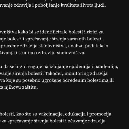
anje zdravlja i poboljšanje kvaliteta života ljudi.
ištva kako bi se identificirale bolesti i rizici za
nje bolesti i sprečavanje širenja zaraznih bolesti.
 praćenje zdravlja stanovništva, analizu podataka o
živanja i studija o zdravlju stanovništva.
da se brzo reaguje na izbijanje epidemija i pandemija,
vanje širenja bolesti. Također, monitoring zdravlja
tva koje su posebno ugrožene određenim bolestima ili
za njihovu zaštitu.
bolesti, kao što su vakcinacije, edukacija i promocija
 za sprečavanje širenja bolesti i očuvanje zdravlja