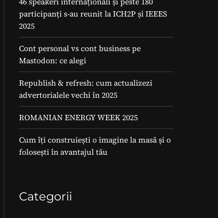
46 speakeri internaționali și peste 180
participanți s-au reunit la ICH2P și IEEES
2025
Cont personal vs cont business pe
Mastodon: ce alegi
Republish & refresh: cum actualizezi
advertorialele vechi în 2025
ROMANIAN ENERGY WEEK 2025
Cum îți construiești o imagine la masă și o
folosești în avantajul tău
Categorii