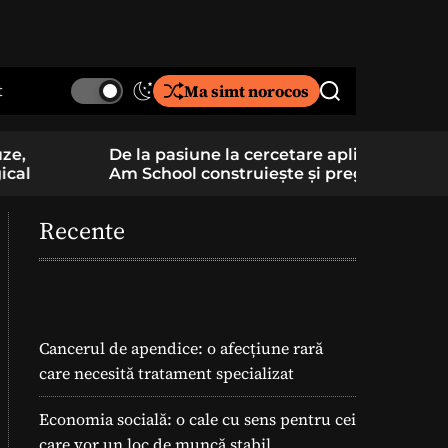
t
Ma simt norocos
S
S
w
e
i
a
De la pasiune la cercetare aplicată: un elev
Component
t
r
Am School construiește și pregătește
folosite î
c
c
lansarea unei rachete
h
h
c
Recente
o
l
o
r
m
o
Cancerul de apendice: o afecțiune rară
d
care necesită tratament specializat
e
Economia socială: o cale cu sens pentru cei
care vor un loc de muncă stabil