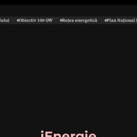
dului
#Obiectiv 100 GW
#Rețea energetică
#Plan Național 
iEnergie