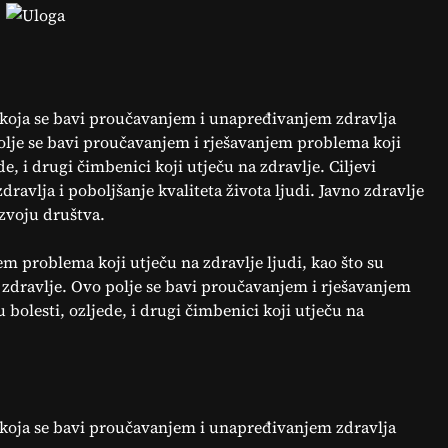
a koja se bavi proučavanjem i unapređivanjem zdravlja
olje se bavi proučavanjem i rješavanjem problema koji
de, i drugi čimbenici koji utječu na zdravlje. Ciljevi
dravlja i poboljšanje kvaliteta života ljudi. Javno zdravlje
azvoju društva.
m problema koji utječu na zdravlje ljudi, kao što su
na zdravlje. Ovo polje se bavi proučavanjem i rješavanjem
u bolesti, ozljede, i drugi čimbenici koji utječu na
a koja se bavi proučavanjem i unapređivanjem zdravlja