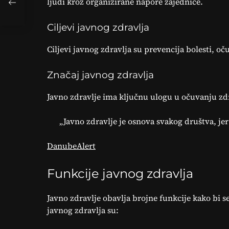
ljudi kroz organizirane napore zajednice.
și
Ciljevi javnog zdravlja
Ciljevi javnog zdravlja su prevencija bolesti, oču
Značaj javnog zdravlja
Javno zdravlje ima ključnu ulogu u očuvanju zdra
„Javno zdravlje je osnova svakog društva, jer 
DanubeAlert
Funkcije javnog zdravlja
Javno zdravlje obavlja brojne funkcije kako bi se
javnog zdravlja su: