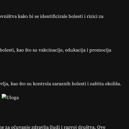
ištva kako bi se identificirale bolesti i rizici za
bolesti, kao što su vakcinacije, edukacija i promocija
lja, kao što su kontrola zaraznih bolesti i zaštita okoliša.
ne za očuvanje zdravlja ljudi i razvoj društva. Ove