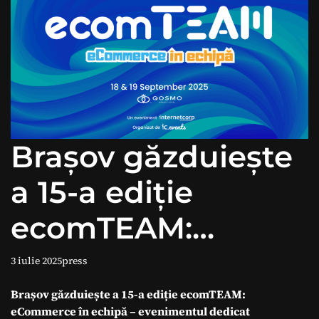
Brașov găzduiește
a 15-a ediție
ecomTEAM:
eCommerce în
3 iulie 2025
press
echipă –
Brașov găzduiește a 15-a ediție ecomTEAM:
eCommerce în echipă – evenimentul dedicat