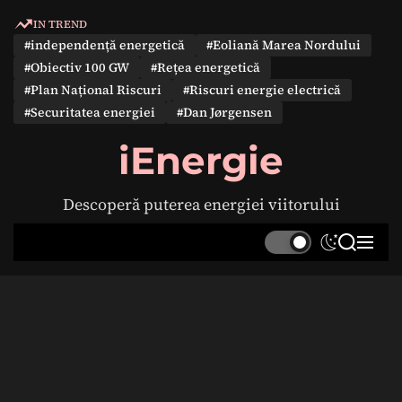
S
IN TREND
k
#independență energetică
#Eoliană Marea Nordului
i
#Obiectiv 100 GW
#Rețea energetică
p
#Plan Național Riscuri
#Riscuri energie electrică
t
#Securitatea energiei
#Dan Jørgensen
o
c
iEnergie
o
n
Descoperă puterea energiei viitorului
t
e
S
S
M
n
w
e
e
t
i
a
n
t
r
u
c
c
h
h
c
o
l