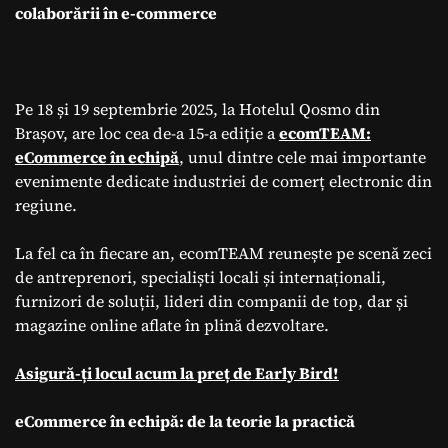
evenimentul
colaborării în e-commerce
dedicat colaborării
în e-commerce
Pe 18 și 19 septembrie 2025, la Hotelul Qosmo din
Brașov, are loc cea de-a 15-a ediție a
ecomTEAM:
eCommerce în echipă
, unul dintre cele mai importante
evenimente dedicate industriei de comerț electronic din
regiune.
La fel ca în fiecare an, ecomTEAM reunește pe scenă zeci
de antreprenori, specialiști locali și internaționali,
furnizori de soluții, lideri din companii de top, dar și
magazine online aflate în plină dezvoltare.
Asigură-ți locul acum la preț de Early Bird!
eCommerce în echipă: de la teorie la practică