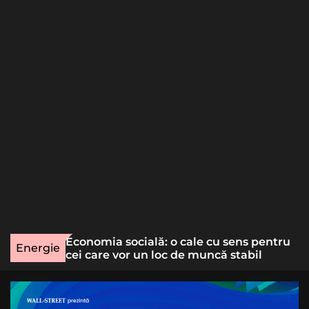
o
r
m
o
d
e
une rară
Economia socială: o cale cu sens pentru
Energie
lizat
cei care vor un loc de muncă stabil