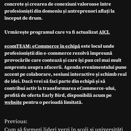
concrete și crearea de conexiuni valoroase între
profesioniști din domeniu și antreprenori aflați la
început de drum.
Urmărește programul care va fi actualizat
AICI.
ecomTEAM: eCommerce în echipă
este locul unde
profesioniștii din e-commerce rezolvă împreună
provocările care contează și care își pun cel mai mult
amprenta asupra afacerii. Agenda evenimentului pune
accent pe colaborare, sesiuni interactive și schimb real
de idei. Dacă vrei să faci parte din
echipă
și să
contribui activ la transformarea eCommerce-ului,
profită de oferta Early Bird, disponibilă acum pe
website
pentru o perioadă limitată.
Previous:
N
Cum să formezi lideri verzi în școli și universități