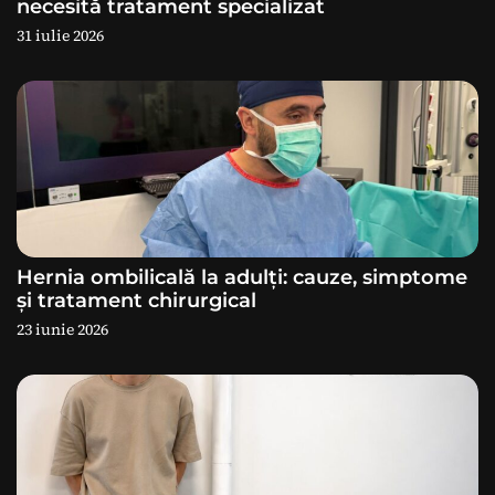
necesită tratament specializat
31 iulie 2026
t
i
c
o
l
e
Hernia ombilicală la adulți: cauze, simptome
și tratament chirurgical
23 iunie 2026