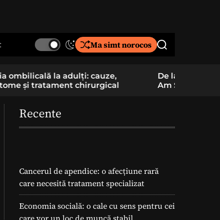
t
Ma simt norocos
S
S
w
e
i
a
De la pasiune la cercetare aplicată: un elev
Component
t
r
Am School construiește și pregătește
folosite î
c
c
lansarea unei rachete
h
h
c
Recente
o
l
o
r
m
o
Cancerul de apendice: o afecțiune rară
d
care necesită tratament specializat
e
Economia socială: o cale cu sens pentru cei
care vor un loc de muncă stabil