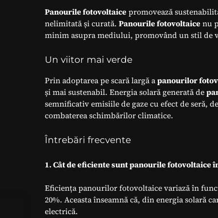
Panourile fotovoltaice
promovează sustenabilitat
nelimitată și curată.
Panourile fotovoltaice
nu p
minim asupra mediului, promovând un stil de vi
Un viitor mai verde
Prin adoptarea pe scară largă a
panourilor fotov
și mai sustenabil. Energia solară generată de
pan
semnificativ emisiile de gaze cu efect de seră, de
combaterea schimbărilor climatice.
Întrebări frecvente
1. Cât de eficiente sunt panourile fotovoltaice
Eficiența panourilor fotovoltaice variază în funcț
20%. Aceasta înseamnă că, din energia solară ca
electrică.
u o