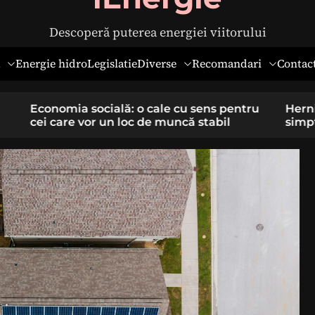
Descoperă puterea energiei viitorului
Diverse
Recomandari
Energie hidro
Legislatie
Contac
pentru
Hernia ombilicală la adulți: cauze,
il
simptome și tratament chirurgical