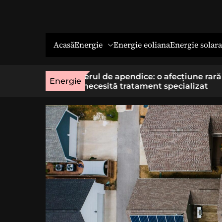
Energie
Energie solara
Acasă
Energie eoliana
o afecțiune rară
Economia socială: o cale cu sens 
Energie
t specializat
cei care vor un loc de muncă stab