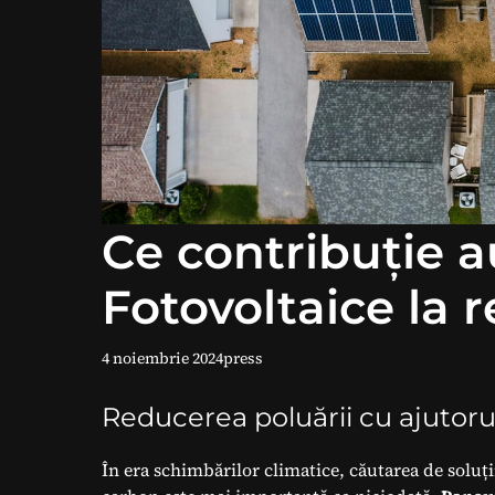
Ce contribuție a
Fotovoltaice la 
4 noiembrie 2024
press
Reducerea poluării cu ajutoru
În era schimbărilor climatice, căutarea de solu