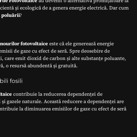
ile Fotovoltaice
au devenit o alternativă promițătoare la
ficientă și ecologică de a genera energie electrică. Dar cum
 poluării
?
nourilor fotovoltaice
este că ele generează energie
emisii de gaze cu efect de seră. Spre deosebire de
li, care emit dioxid de carbon și alte substanțe poluante,
ă, o resursă abundentă și gratuită.
i fosili
ltaice
contribuie la reducerea dependenței de
l și gazele naturale. Această reducere a dependenței are
tribuie la diminuarea emisiilor de gaze cu efect de seră