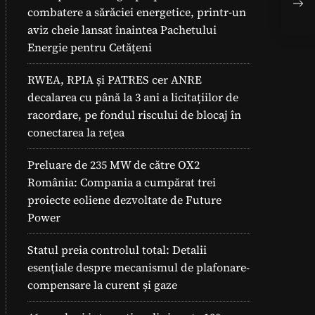
eco
combatere a sărăciei energetice, printr-un
Fot
aviz cheie lansat înaintea Pachetului
Energie pentru Cetățeni
RWEA, RPIA și PATRES cer ANRE
decalarea cu până la 3 ani a licitațiilor de
racordare, pe fondul riscului de blocaj în
conectarea la rețea
Preluare de 235 MW de către OX2
România: Compania a cumpărat trei
proiecte eoliene dezvoltate de Future
Power
Statul preia controlul total: Detalii
esențiale despre mecanismul de plafonare-
compensare la curent și gaze