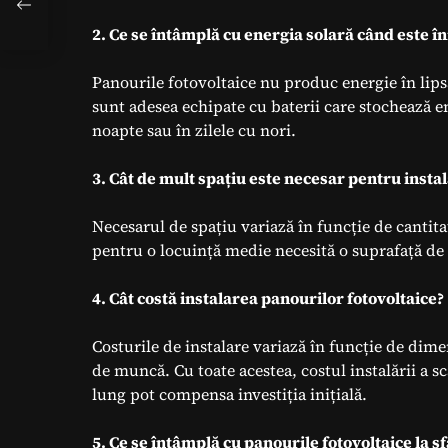
2. Ce se întâmplă cu energia solară când este î
Panourile fotovoltaice nu produc energie în lips
sunt adesea echipate cu baterii care stochează e
noapte sau în zilele cu nori.
3. Cât de mult spațiu este necesar pentru insta
Necesarul de spațiu variază în funcție de cantita
pentru o locuință medie necesită o suprafață de
4. Cât costă instalarea panourilor fotovoltaice?
Costurile de instalare variază în funcție de dime
de muncă. Cu toate acestea, costul instalării a sc
lung pot compensa investiția inițială.
5. Ce se întâmplă cu panourile fotovoltaice la sfâ