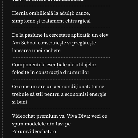
Hernia ombilicală la adulți: cauze,
simptome și tratament chirurgical
De la pasiune la cercetare aplicată: un elev
Am School construiește și pregătește
lansarea unei rachete
Componentele esențiale ale utilajelor
folosite în construcția drumurilor
Ce consum are un aer condiționat: tot ce
trebuie să știi pentru a economisi energie
și bani
Videochat premium vs. Viva Diva: vezi ce
spun modelele din Iași pe
Forumvideochat.ro