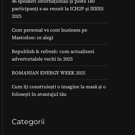
46 speakeri internaționali și peste 180
participanți s-au reunit la ICH2P și IEEES
2025
Cont personal vs cont business pe
Mastodon: ce alegi
Republish & refresh: cum actualizezi
advertorialele vechi în 2025
ROMANIAN ENERGY WEEK 2025
Cum îți construiești o imagine la masă și o
folosești în avantajul tău
Categorii