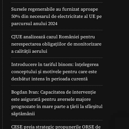
Sursele regenerabile au furnizat aproape
50% din necesarul de electricitate al UE pe
parcursul anului 2024
CJUE analizează cazul României pentru
nerespectarea obligațiilor de monitorizare
a calității aerului
Introducere în tariful binom: înțelegerea
conceptului și motivele pentru care este
dezbătut intens în perioada curentă
Bogdan Ivan: Capacitatea de intervenție
este asigurată pentru aversele majore
prognozate în mare parte a ţării la sfârșitul
săptămânii
Cum
CESE preia strategic propunerile ORSE de