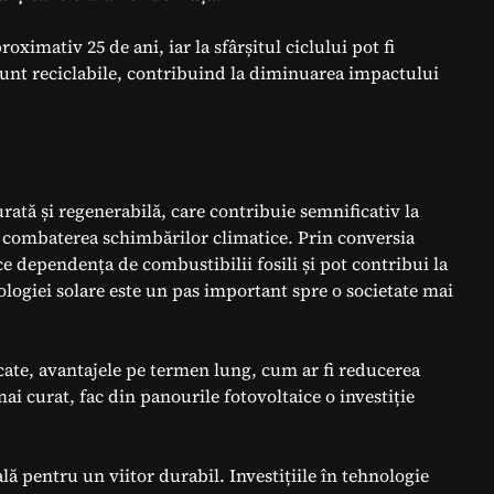
oximativ 25 de ani, iar la sfârșitul ciclului pot fi
sunt reciclabile, contribuind la diminuarea impactului
rată și regenerabilă, care contribuie semnificativ la
la combaterea schimbărilor climatice. Prin conversia
uce dependența de combustibilii fosili și pot contribui la
logiei solare este un pas important spre o societate mai
dicate, avantajele pe termen lung, cum ar fi reducerea
ai curat, fac din panourile fotovoltaice o investiție
lă pentru un viitor durabil. Investițiile în tehnologie