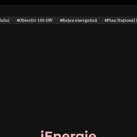
dului
#Obiectiv 100 GW
#Rețea energetică
#Plan Național 
iEnergie