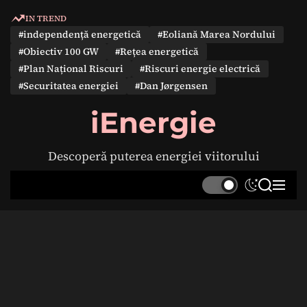
S
IN TREND
k
#independență energetică
#Eoliană Marea Nordului
i
#Obiectiv 100 GW
#Rețea energetică
p
#Plan Național Riscuri
#Riscuri energie electrică
t
#Securitatea energiei
#Dan Jørgensen
o
c
iEnergie
o
n
Descoperă puterea energiei viitorului
t
e
S
S
M
n
w
e
e
t
i
a
n
t
r
u
c
c
h
h
c
o
l