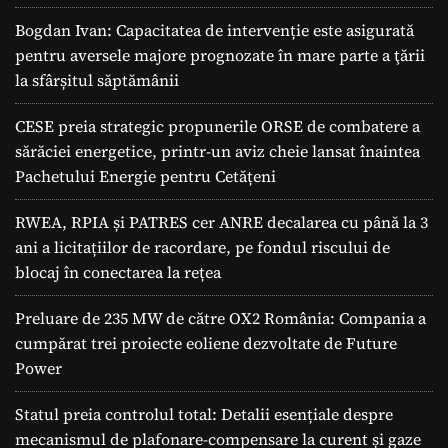
Bogdan Ivan: Capacitatea de intervenție este asigurată
pentru aversele majore prognozate în mare parte a ţării
la sfârșitul săptămânii
CESE preia strategic propunerile ORSE de combatere a
sărăciei energetice, printr-un aviz cheie lansat înaintea
Pachetului Energie pentru Cetățeni
RWEA, RPIA și PATRES cer ANRE decalarea cu până la 3
ani a licitațiilor de racordare, pe fondul riscului de
blocaj în conectarea la rețea
Preluare de 235 MW de către OX2 România: Compania a
cumpărat trei proiecte eoliene dezvoltate de Future
Power
Statul preia controlul total: Detalii esențiale despre
mecanismul de plafonare-compensare la curent și gaze