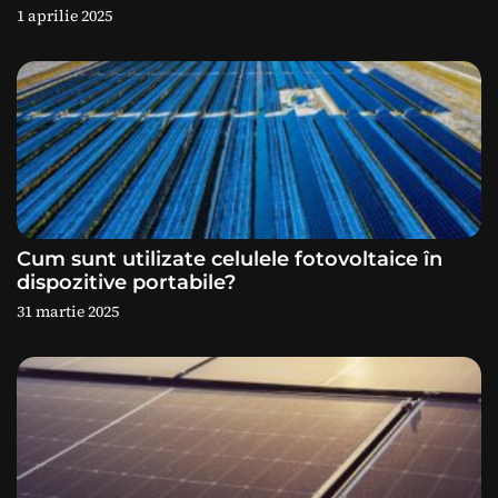
1 aprilie 2025
t
i
c
o
l
e
Cum sunt utilizate celulele fotovoltaice în
dispozitive portabile?
31 martie 2025