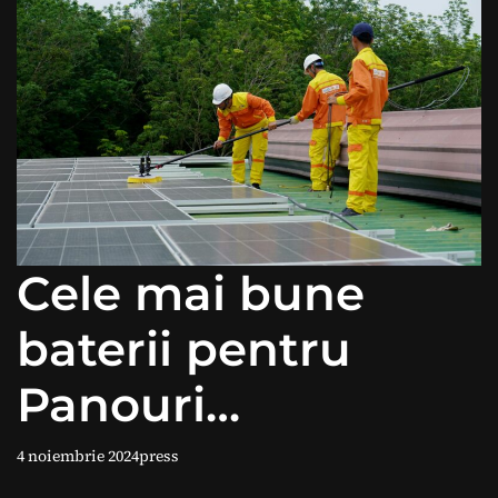
Cele mai bune
baterii pentru
Panouri
Fotovoltaice
4 noiembrie 2024
press