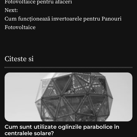
Fotovoltaice pentru afaceri
Next:
v
Cum funcționează invertoarele pentru Panouri
i
Fotovoltaice
g
a
Citeste si
r
e
î
n
a
Cum sunt utilizate oglinzile parabolice în
r
centralele solare?