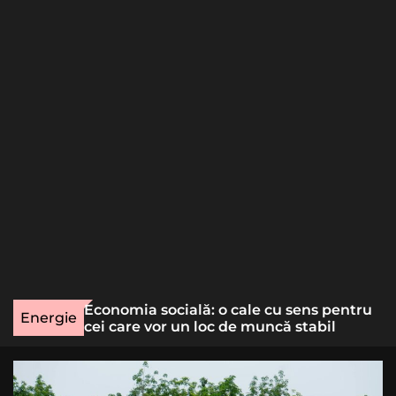
o
r
m
o
d
e
une rară
Economia socială: o cale cu sens pentru
Energie
lizat
cei care vor un loc de muncă stabil