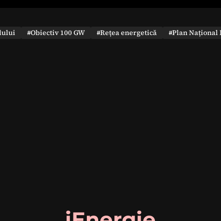
dului
#Obiectiv 100 GW
#Rețea energetică
#Plan Național 
iEnergie