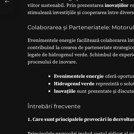
 și
viitor sustenabil. Prin prezentarea
inovațiilor
re
lui
stimulează investițiile și cooperarea între divers
Colaborarea și Parteneriatele: Motoru
Evenimentele energie facilitează colaborarea în
contribuind la crearea de parteneriate strategi
legate de hidrogenul verde. Schimbul de experien
procesului de inovare.
Evenimentele energie
oferă oportun
Hidrogenul verde
reprezintă o solu
Inovațiile
sunt prezentate și discuta
Întrebări frecvente
1. Care sunt principalele provocări în dezvolt
Principalele provocări includ costul ridicat al p