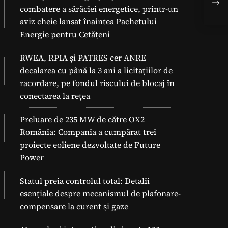
Pub
combatere a sărăciei energetice, printr-un
și a
aviz cheie lansat înaintea Pachetului
Energie pentru Cetățeni
RWEA, RPIA și PATRES cer ANRE
decalarea cu până la 3 ani a licitațiilor de
racordare, pe fondul riscului de blocaj în
conectarea la rețea
Preluare de 235 MW de către OX2
România: Compania a cumpărat trei
proiecte eoliene dezvoltate de Future
Power
Statul preia controlul total: Detalii
esențiale despre mecanismul de plafonare-
compensare la curent și gaze