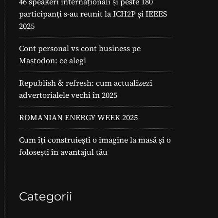
46 speakeri internaționali și peste 180
participanți s-au reunit la ICH2P și IEEES
2025
Cont personal vs cont business pe
Mastodon: ce alegi
Republish & refresh: cum actualizezi
advertorialele vechi în 2025
ROMANIAN ENERGY WEEK 2025
Cum îți construiești o imagine la masă și o
folosești în avantajul tău
Categorii