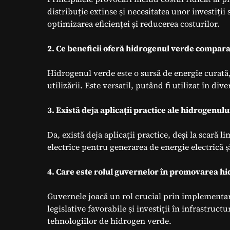
distribuție extinse și necesitatea unor investiții
optimizarea eficienței și reducerea costurilor.
2. Ce beneficii oferă hidrogenul verde comparat
Hidrogenul verde este o sursă de energie curată
utilizării. Este versatil, putând fi utilizat în di
3. Există deja aplicații practice ale hidrogenul
Da, există deja aplicații practice, deși la scară 
electrice pentru generarea de energie electrică 
4. Care este rolul guvernelor în promovarea h
Guvernele joacă un rol crucial prin implementare
legislative favorabile și investiții în infrastru
tehnologiilor de hidrogen verde.