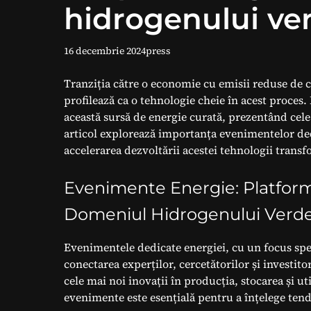
hidrogenului ve
16 decembrie 2024
press
Tranziția către o economie cu emisii reduse de c
profilează ca o tehnologie cheie în acest proce
această sursă de energie curată, prezentând cele
articol explorează importanța evenimentelor dedi
accelerarea dezvoltării acestei tehnologii transf
Evenimente Energie: Platfor
Domeniul Hidrogenului Verd
Evenimentele dedicate energiei, cu un focus spe
conectarea experților, cercetătorilor și investit
cele mai noi inovații în producția, stocarea și ut
evenimente este esențială pentru a înțelege tendin