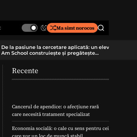
t
Ma simt norocos
S
S
w
e
i
a
De la pasiune la cercetare aplicată: un elev
Component
t
r
Am School construiește și pregătește
folosite î
c
c
lansarea unei rachete
h
h
c
Recente
o
l
o
r
m
o
Cancerul de apendice: o afecțiune rară
d
care necesită tratament specializat
e
Economia socială: o cale cu sens pentru cei
care vor un loc de muncă stabil