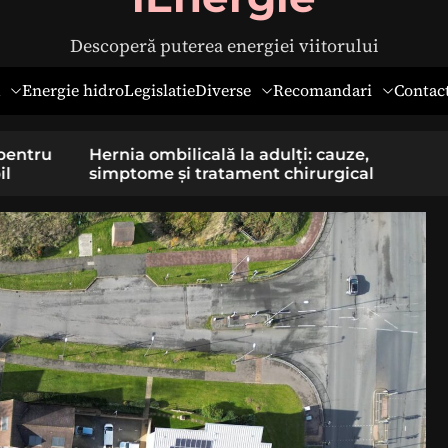
Descoperă puterea energiei viitorului
Diverse
Recomandari
Energie hidro
Legislatie
Contac
pentru
Hernia ombilicală la adulți: cauze,
il
simptome și tratament chirurgical