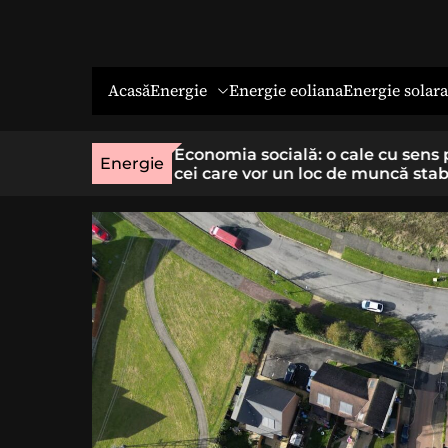
Energie
Energie solara
Acasă
Energie eoliana
o afecțiune rară
Economia socială: o cale cu sens 
Energie
t specializat
cei care vor un loc de muncă stab