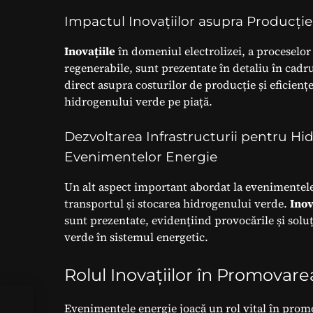
Impactul Inovațiilor asupra Producți
Inovațiile
în domeniul electrolizei, a proceselo
regenerabile, sunt prezentate în detaliu în cadr
direct asupra costurilor de producție și eficien
hidrogenului verde pe piață.
Dezvoltarea Infrastructurii pentru Hi
Evenimentelor Energie
Un alt aspect important abordat la evenimentele
transportul și stocarea hidrogenului verde.
Inov
sunt prezentate, evidențiind provocările și soluț
verde în sistemul energetic.
Rolul Inovațiilor în Promovar
Evenimentele energie joacă un rol vital în prom