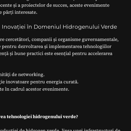
cente și a proiectelor de succes, aceste evenimente
e părți interesate.
l Inovației în Domeniul Hidrogenului Verde
tre cercetători, companii și organisme guvernamentale,
ce pentru dezvoltarea și implementarea tehnologiilor
ță și bune practici este esențial pentru accelerarea
ități de networking.
ție inovatoare pentru energia curată.
te în cadrul acestor evenimente.
area tehnologiei hidrogenului verde?
roducției de hidrogen verde, lipsa unei infrastructuri de