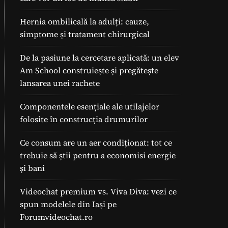
Hernia ombilicală la adulți: cauze,
simptome și tratament chirurgical
De la pasiune la cercetare aplicată: un elev
Am School construiește și pregătește
lansarea unei rachete
Componentele esențiale ale utilajelor
folosite în construcția drumurilor
Ce consum are un aer condiționat: tot ce
trebuie să știi pentru a economisi energie
și bani
Videochat premium vs. Viva Diva: vezi ce
spun modelele din Iași pe
Forumvideochat.ro