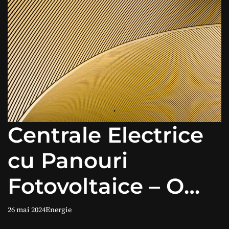
Centrale Electrice
cu Panouri
Fotovoltaice – O
Sursă de Energie
26 mai 2024
Energie