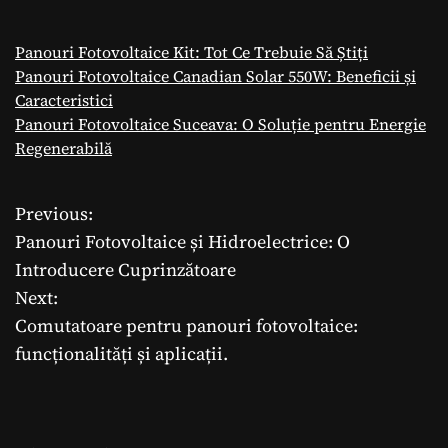
Panouri Fotovoltaice Kit: Tot Ce Trebuie Să Știți
Panouri Fotovoltaice Canadian Solar 550W: Beneficii și
Caracteristici
Panouri Fotovoltaice Suceava: O Soluție pentru Energie
Regenerabilă
Previous:
N
Panouri Fotovoltaice și Hidroelectrice: O
a
Introducere Cuprinzătoare
Next:
v
Comutatoare pentru panouri fotovoltaice:
i
funcționalități și aplicații.
g
a