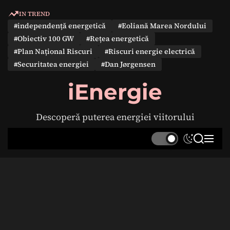
S
IN TREND
k
#independență energetică
#Eoliană Marea Nordului
i
#Obiectiv 100 GW
#Rețea energetică
p
#Plan Național Riscuri
#Riscuri energie electrică
t
#Securitatea energiei
#Dan Jørgensen
o
c
iEnergie
o
n
Descoperă puterea energiei viitorului
t
e
S
S
M
n
w
e
e
t
i
a
n
t
r
u
c
c
h
h
c
o
l