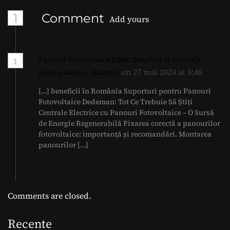
1
Comment
Add yours
Panouri Fotovoltaice 15kW: Beneficii și Avantaje
1
on 27 mai 2024 at 8:48
pentru Mediu - iEnergie
[…] beneficii în România Suporturi pentru Panouri
Fotovoltaice Dedeman: Tot Ce Trebuie Să Știți
Centrale Electrice cu Panouri Fotovoltaice – O Sursă
de Energie Regenerabilă Fixarea corectă a panourilor
fotovoltaice: importanță și recomandări. Montarea
panourilor […]
Comments are closed.
Recente