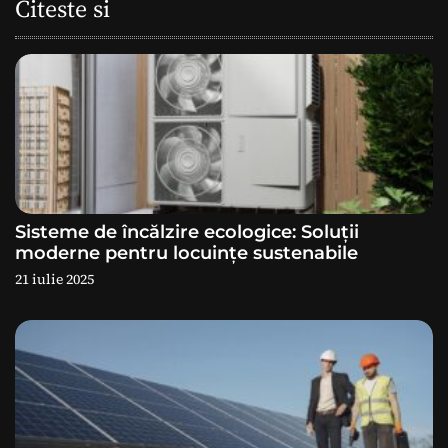
Citeste si
r
e
î
n
a
Sisteme de încălzire ecologice: Soluții
r
moderne pentru locuințe sustenabile
21 iulie 2025
t
i
c
o