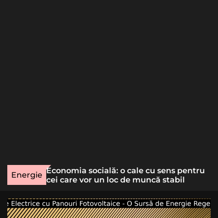
o
r
m
o
d
e
une rară
Economia socială: o cale cu sens pentru
Energie
lizat
cei care vor un loc de muncă stabil