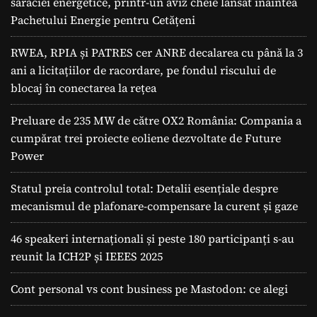
sărăciei energetice, printr-un aviz cheie lansat înaintea
Pachetului Energie pentru Cetățeni
RWEA, RPIA și PATRES cer ANRE decalarea cu până la 3
ani a licitațiilor de racordare, pe fondul riscului de
blocaj în conectarea la rețea
Preluare de 235 MW de către OX2 România: Compania a
cumpărat trei proiecte eoliene dezvoltate de Future
Power
Statul preia controlul total: Detalii esențiale despre
mecanismul de plafonare-compensare la curent și gaze
46 speakeri internaționali și peste 180 participanți s-au
reunit la ICH2P și IEEES 2025
Cont personal vs cont business pe Mastodon: ce alegi