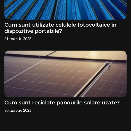
o
l
e
Cum sunt utilizate celulele fotovoltaice în
dispozitive portabile?
31 martie 2025
Cum sunt reciclate panourile solare uzate?
30 martie 2025