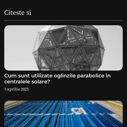
a
Citeste si
r
e
î
n
a
Cum sunt utilizate oglinzile parabolice în
r
centralele solare?
1 aprilie 2025
t
i
c