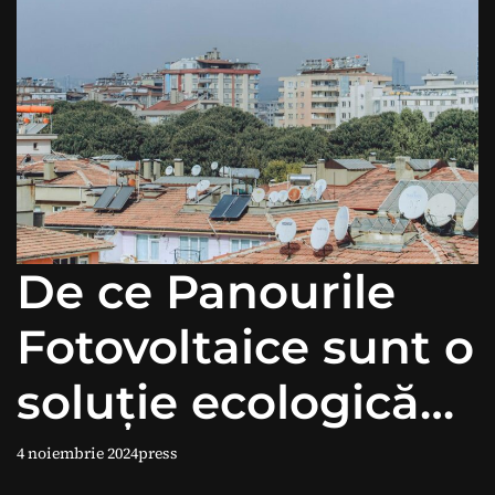
De ce Panourile
Fotovoltaice sunt o
soluție ecologică
pe termen lung
4 noiembrie 2024
press