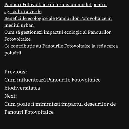
Panouri Fotovoltaice în ferme: un model pentru
agricultura verde
Beneficiile ecologice ale Panourilor Fotovoltaice în
mediul urban
Cum să gestionezi impactul ecologic al Panourilor
Fotovoltaice
Ce contribuție au Panourile Fotovoltaice la reducerea
poluării
Previous:
N
Cum influențează Panourile Fotovoltaice
a
biodiversitatea
Next:
v
Cum poate fi minimizat impactul deșeurilor de
i
Panouri Fotovoltaice
g