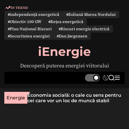
S
IN TREND
k
#independență energetică
#Eoliană Marea Nordului
i
#Obiectiv 100 GW
#Rețea energetică
p
#Plan Național Riscuri
#Riscuri energie electrică
t
#Securitatea energiei
#Dan Jørgensen
o
c
iEnergie
o
n
Descoperă puterea energiei viitorului
t
e
S
S
M
n
w
e
e
t
i
a
n
une rară
Economia socială: o cale cu sens pentru
t
r
u
Energie
lizat
cei care vor un loc de muncă stabil
c
c
h
h
c
o
l