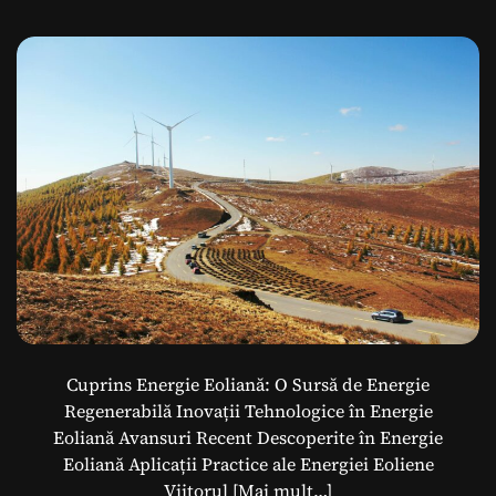
Regenerabilă
I
n
o
v
a
t
o
a
r
e
î
n
E
n
e
r
Cuprins Energie Eoliană: O Sursă de Energie
g
Regenerabilă Inovații Tehnologice în Energie
i
Eoliană Avansuri Recent Descoperite în Energie
e
Eoliană Aplicații Practice ale Energiei Eoliene
E
Viitorul
[Mai mult…]