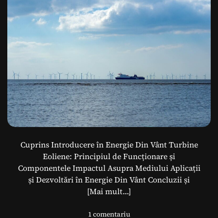
e
e
–
o
i
l
s
i
t
e
o
n
r
e
i
c
s
i
e
v
o
Cuprins Introducere în Energie Din Vânt Turbine
l
Eoliene: Principiul de Funcționare și
u
Componentele Impactul Asupra Mediului Aplicații
t
și Dezvoltări în Energie Din Vânt Concluzii și
i
[Mai mult…]
e
l
1 comentariu