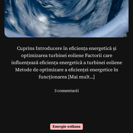
ă
E
o
l
i
a
n
ă
Cuprins Introducere în eficiența energetică și
:
optimizarea turbinei eoliene Factorii care
O
influențează eficiența energetică a turbinei eoliene
I
Metode de optimizare a eficienței energetice în
n
funcționarea
[Mai mult…]
t
r
l
3 comentarii
o
a
d
O
u
p
c
t
e
i
r
Energie eoliana
m
e