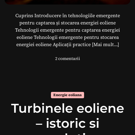
g
e
t
Cuprins Introducere în tehnologiile emergente
i
pentru captarea și stocarea energiei eoliene
c
Tehnologii emergente pentru captarea energiei
e
eoliene Tehnologii emergente pentru stocarea
î
energiei eoliene Aplicații practice
[Mai mult…]
n
T
l
2 comentarii
u
a
r
T
b
e
i
h
n
n
a
Energie eoliana
o
E
Turbinele eoliene
l
o
o
l
g
– istoric si
i
i
a
i
n