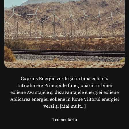
u
r
s
ă
d
e
E
n
e
r
g
i
Cuprins Energie verde și turbină eoliană:
e
Introducere Principiile funcționării turbinei
R
eoliene Avantajele și dezavantajele energiei eoliene
e
g
Aplicarea energiei eoliene în lume Viitorul energiei
e
verzi și
[Mai mult…]
n
e
l
1 comentariu
r
a