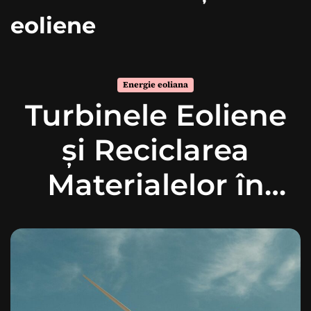
eoliene
Energie eoliana
Turbinele Eoliene
și Reciclarea
Materialelor în
Secolul XXI