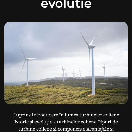
evolutie
e
ă
m
e
r
g
e
n
t
e
p
e
n
t
r
u
c
a
p
Cuprins Introducere în lumea turbinelor eoliene
t
Istoric și evoluție a turbinelor eoliene Tipuri de
a
turbine eoliene și componente Avantajele și