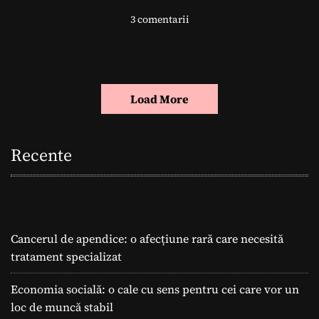
l
3 comentarii
a
E
n
e
r
Load More
g
i
a
Recente
E
o
l
i
a
Cancerul de apendice: o afecțiune rară care necesită
n
ă
tratament specializat
–
O
Economia socială: o cale cu sens pentru cei care vor un
S
loc de muncă stabil
o