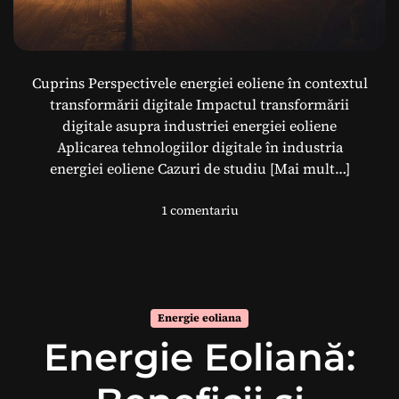
s
ă
d
e
Cuprins Perspectivele energiei eoliene în contextul
E
n
transformării digitale Impactul transformării
e
digitale asupra industriei energiei eoliene
r
Aplicarea tehnologiilor digitale în industria
g
energiei eoliene Cazuri de studiu
[Mai mult…]
i
e
l
1 comentariu
S
a
u
E
s
n
t
e
e
r
n
Energie eoliana
g
a
Energie Eoliană:
i
b
a
i
e
l