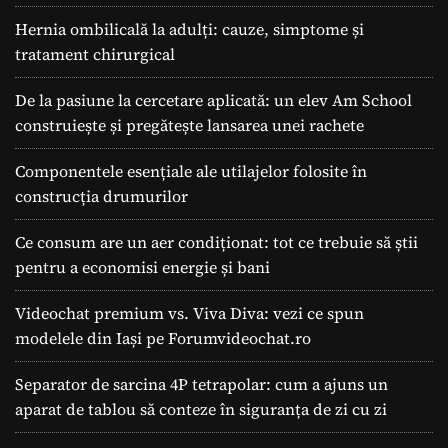
l
Hernia ombilicală la adulți: cauze, simptome și
u
tratament chirurgical
ț
i
De la pasiune la cercetare aplicată: un elev Am School
e
construiește și pregătește lansarea unei rachete
p
e
Componentele esențiale ale utilajelor folosite în
n
t
construcția drumurilor
r
u
Ce consum are un aer condiționat: tot ce trebuie să știi
T
pentru a economisi energie și bani
r
a
Videochat premium vs. Viva Diva: vezi ce spun
n
modelele din Iași pe Forumvideochat.ro
z
i
Separator de sarcina 4P tetrapolar: cum a ajuns un
ț
aparat de tablou să conteze în siguranța de zi cu zi
i
a