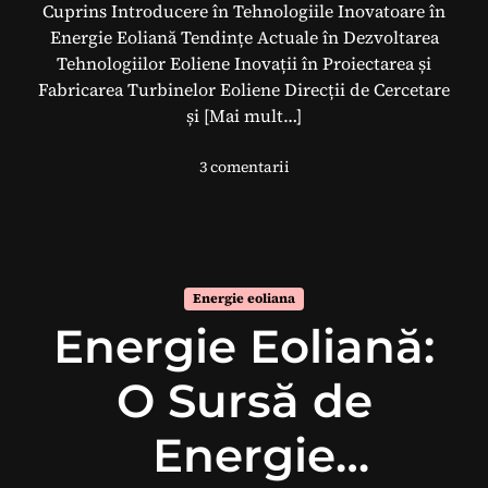
r
Cuprins Introducere în Tehnologiile Inovatoare în
b
Energie Eoliană Tendințe Actuale în Dezvoltarea
i
Tehnologiilor Eoliene Inovații în Proiectarea și
n
Fabricarea Turbinelor Eoliene Direcții de Cercetare
e
și
[Mai mult…]
l
3 comentarii
a
T
e
h
n
Energie eoliana
o
Energie Eoliană:
l
o
g
O Sursă de
i
i
Energie
l
e