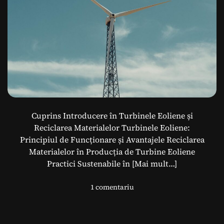
Cuprins Introducere în Turbinele Eoliene și
Reciclarea Materialelor Turbinele Eoliene:
Principiul de Funcționare și Avantajele Reciclarea
Materialelor în Producția de Turbine Eoliene
Practici Sustenabile în
[Mai mult…]
l
1 comentariu
a
T
u