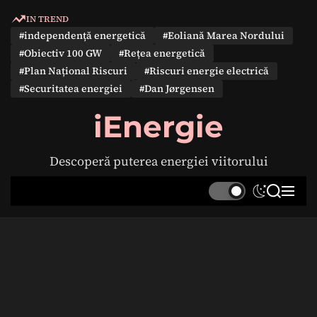
S
IN TREND
k
#independență energetică
#Eoliană Marea Nordului
i
#Obiectiv 100 GW
#Rețea energetică
p
#Plan Național Riscuri
#Riscuri energie electrică
t
#Securitatea energiei
#Dan Jørgensen
o
c
iEnergie
o
n
Descoperă puterea energiei viitorului
t
e
S
S
M
n
w
e
e
t
i
a
n
t
r
u
c
c
h
h
c
o
l