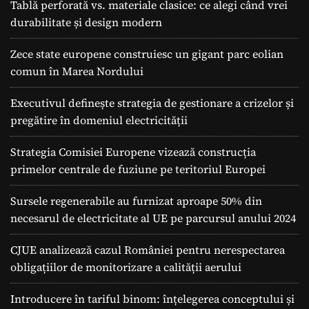
Tablă perforată vs. materiale clasice: ce alegi când vrei
E
durabilitate și design modern
n
e
r
Zece state europene construiesc un gigant parc eolian
g
comun în Marea Nordului
e
t
Executivul definește strategia de gestionare a crizelor și
i
pregătire în domeniul electricității
c
ă
Strategia Comisiei Europene vizează construcția
G
primelor centrale de fuziune pe teritoriul Europei
l
o
Sursele regenerabile au furnizat aproape 50% din
b
necesarul de electricitate al UE pe parcursul anului 2024
a
l
CJUE analizează cazul României pentru nerespectarea
ă
obligațiilor de monitorizare a calității aerului
Introducere în tariful binom: înțelegerea conceptului și