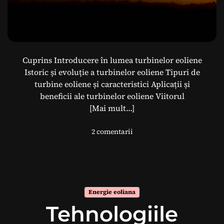
c
l
a
r
e
a
Cuprins Introducere în lumea turbinelor eoliene
M
Istoric și evoluție a turbinelor eoliene Tipuri de
a
turbine eoliene și caracteristici Aplicații și
t
beneficii ale turbinelor eoliene Viitorul
e
[Mai mult…]
r
i
l
2 comentarii
a
a
l
T
e
u
l
r
o
b
r
Energie eoliana
i
î
Tehnologiile
n
n
e
S