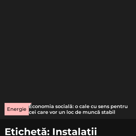
o
r
m
o
d
e
une rară
Economia socială: o cale cu sens pentru
Energie
lizat
cei care vor un loc de muncă stabil
Etichetă:
Instalații