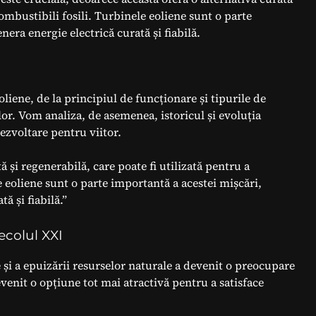
combustibili fosili. Turbinele eoliene sunt o parte
era energie electrică curată și fiabilă.
liene, de la principiul de funcționare și tipurile de
e lor. Vom analiza, de asemenea, istoricul și evoluția
ezvoltare pentru viitor.
ă și regenerabilă, care poate fi utilizată pentru a
e eoliene sunt o parte importantă a acestei mișcări,
ă și fiabilă.”
ecolul XXI
și a epuizării resurselor naturale a devenit o preocupare
venit o opțiune tot mai atractivă pentru a satisface