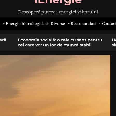
Descoperă puterea energiei viitorului
Diverse
Recomandari
Energie hidro
Legislatie
Contac
pentru
Hernia ombilicală la adulți: cauze,
il
simptome și tratament chirurgical