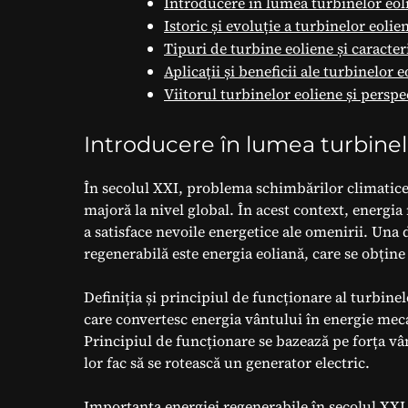
Introducere în lumea turbinelor eol
Istoric și evoluție a turbinelor eolie
Tipuri de turbine eoliene și caracteri
Aplicații și beneficii ale turbinelor e
Viitorul turbinelor eoliene și perspe
Introducere în lumea turbinel
În secolul XXI, problema schimbărilor climatice 
majoră la nivel global. În acest context, energia
a satisface nevoile energetice ale omenirii. Una 
regenerabilă este energia eoliană, care se obțin
Definiția și principiul de funcționare al turbine
care convertesc energia vântului în energie meca
Principiul de funcționare se bazează pe forța vâ
lor fac să se rotească un generator electric.
Importanța energiei regenerabile în secolul XXI 