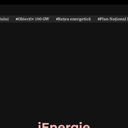
dului
#Obiectiv 100 GW
#Rețea energetică
#Plan Național 
iEnergie