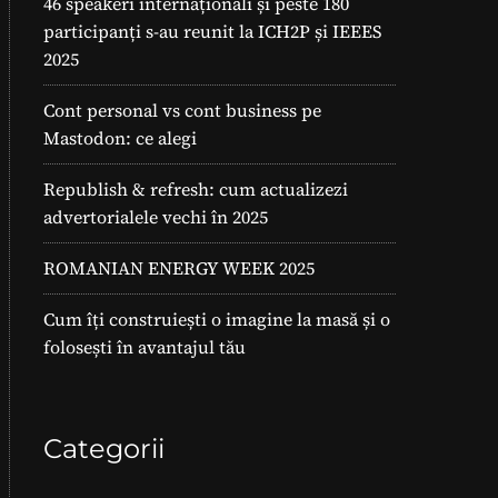
46 speakeri internaționali și peste 180
participanți s-au reunit la ICH2P și IEEES
2025
Cont personal vs cont business pe
Mastodon: ce alegi
Republish & refresh: cum actualizezi
advertorialele vechi în 2025
ROMANIAN ENERGY WEEK 2025
Cum îți construiești o imagine la masă și o
folosești în avantajul tău
Categorii