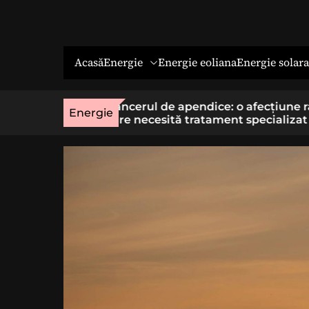
Energie
Energie solara
Acasă
Energie eoliana
o afecțiune rară
Economia socială: o cale cu sens 
Energie
t specializat
cei care vor un loc de muncă stab