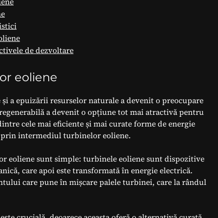
iene
ne
stici
oliene
ctivele de dezvoltare
or eoliene
și a epuizării resurselor naturale a devenit o preocupare
 regenerabilă a devenit o opțiune tot mai atractivă pentru
dintre cele mai eficiente și mai curate forme de energie
e prin intermediul turbinelor eoliene.
lor eoliene sunt simple: turbinele eoliene sunt dispozitive
nică, care apoi este transformată în energie electrică.
ntului care pune în mișcare palele turbinei, care la rândul
este crucială, deoarece aceasta oferă o alternativă curată