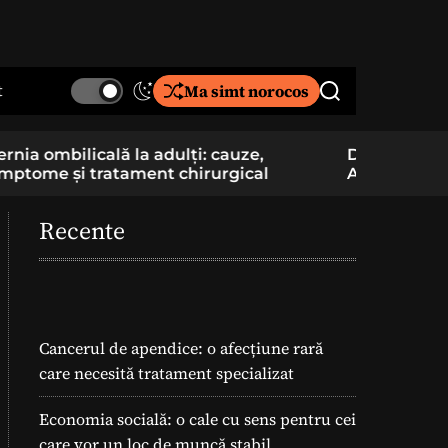
t
Ma simt norocos
S
S
w
e
i
a
De la pasiune la cercetare aplicată: un elev
Component
t
r
Am School construiește și pregătește
folosite î
c
c
lansarea unei rachete
h
h
c
Recente
o
l
o
r
m
o
Cancerul de apendice: o afecțiune rară
d
care necesită tratament specializat
e
Economia socială: o cale cu sens pentru cei
care vor un loc de muncă stabil