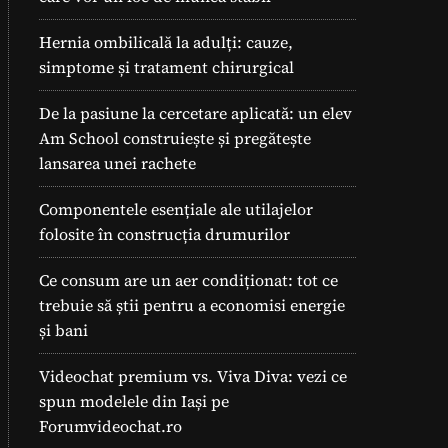
Hernia ombilicală la adulți: cauze,
simptome și tratament chirurgical
De la pasiune la cercetare aplicată: un elev
Am School construiește și pregătește
lansarea unei rachete
Componentele esențiale ale utilajelor
folosite în construcția drumurilor
Ce consum are un aer condiționat: tot ce
trebuie să știi pentru a economisi energie
și bani
Videochat premium vs. Viva Diva: vezi ce
spun modelele din Iași pe
Forumvideochat.ro