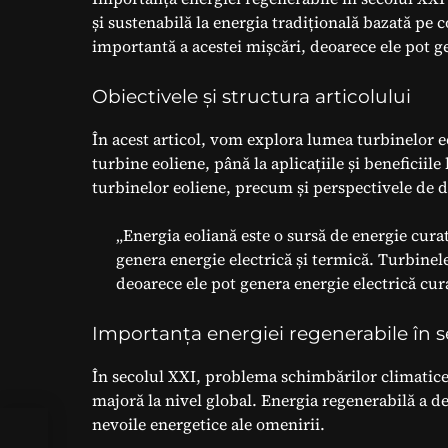
și sustenabilă la energia tradițională bazată pe 
importantă a acestei mișcări, deoarece ele pot gen
Obiectivele și structura articolului
În acest articol, vom explora lumea turbinelor eo
turbine eoliene, până la aplicațiile și beneficiil
turbinelor eoliene, precum și perspectivele de d
„Energia eoliană este o sursă de energie curat
genera energie electrică și termică. Turbinel
deoarece ele pot genera energie electrică curat
Importanța energiei regenerabile în s
În secolul XXI, problema schimbărilor climatice 
majoră la nivel global. Energia regenerabilă a de
nevoile energetice ale omenirii.