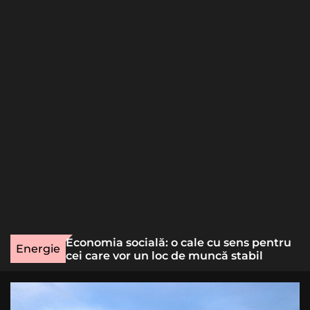
o
r
m
o
d
e
une rară
Economia socială: o cale cu sens pentru
Energie
lizat
cei care vor un loc de muncă stabil