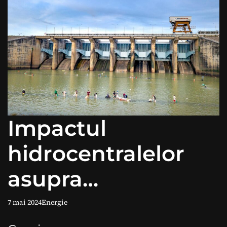
Impactul
hidrocentralelor
asupra
ecosistemelor
7 mai 2024
Energie