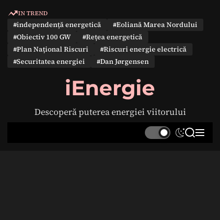
S
IN TREND
k
#independență energetică
#Eoliană Marea Nordului
i
#Obiectiv 100 GW
#Rețea energetică
p
#Plan Național Riscuri
#Riscuri energie electrică
t
#Securitatea energiei
#Dan Jørgensen
o
c
iEnergie
o
n
Descoperă puterea energiei viitorului
t
e
S
S
M
n
w
e
e
t
i
a
n
t
r
u
c
c
h
h
c
o
l