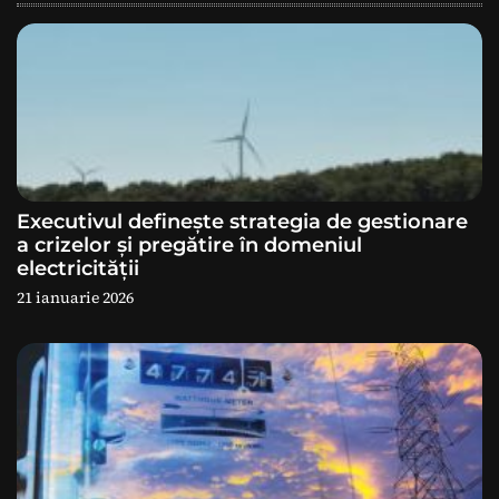
e
î
n
a
Executivul definește strategia de gestionare
r
a crizelor și pregătire în domeniul
electricității
t
21 ianuarie 2026
i
c
o
l