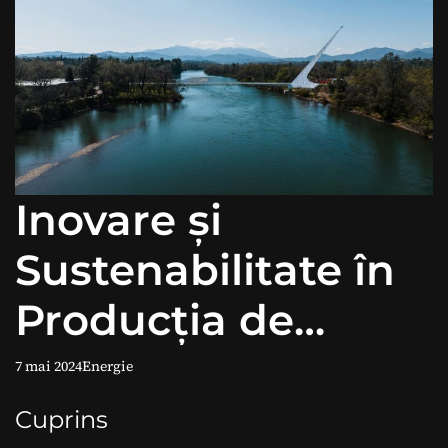
Inovare și
Sustenabilitate în
Producția de
Energie Hidro
7 mai 2024
Energie
Cuprins