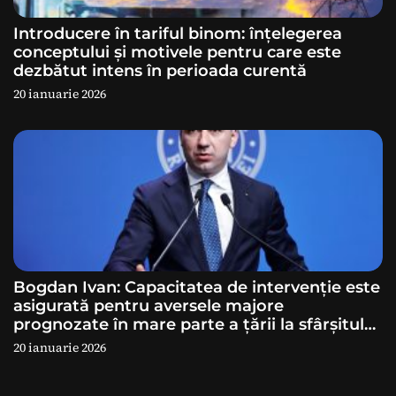
e
Introducere în tariful binom: înțelegerea
conceptului și motivele pentru care este
dezbătut intens în perioada curentă
20 ianuarie 2026
Bogdan Ivan: Capacitatea de intervenție este
asigurată pentru aversele majore
prognozate în mare parte a ţării la sfârșitul
săptămânii
20 ianuarie 2026