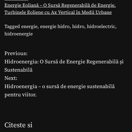
Energie Eoliană – O Sursă Regenerabilă de Energie.
Turbinele Eoliene cu Ax Vertical în Medii Urbane
Tagged
energie
,
energie hidro
,
hidro
,
hidroelectric
,
hidroenergie
Previous:
N
Hidroenergia: O Sursă de Energie Regenerabilă și
a
Sustenabilă
Next:
v
Hidroenergia – o sursă de energie sustenabilă
i
pentru viitor.
g
a
Citeste si
r