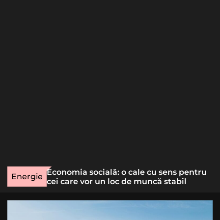
o
r
m
o
d
e
une rară
Economia socială: o cale cu sens pentru
Energie
lizat
cei care vor un loc de muncă stabil