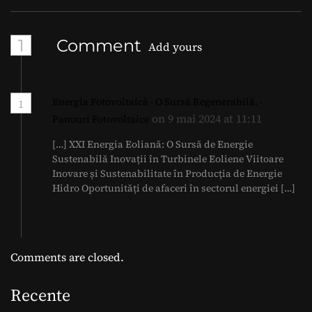
1
Comment
Add yours
Energia Fotovoltaică - O Sursă Regenerabilă. -
1
on 9 mai 2024 at 11:11
Panouri Fotovoltaice
[…] XXI Energia Eoliană: O Sursă de Energie
Sustenabilă Inovații în Turbinele Eoliene Viitoare
Inovare și Sustenabilitate în Producția de Energie
Hidro Oportunități de afaceri în sectorul energiei […]
Comments are closed.
Recente