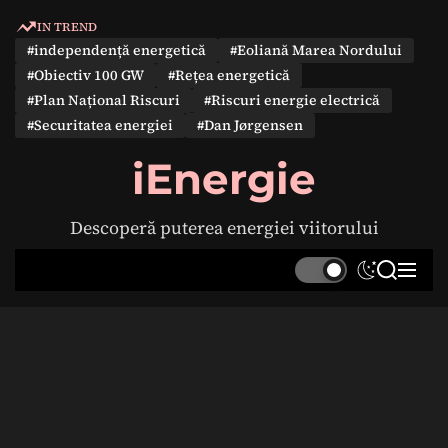
S
IN TREND
k
#independență energetică
#Eoliană Marea Nordului
i
#Obiectiv 100 GW
#Rețea energetică
p
#Plan Național Riscuri
#Riscuri energie electrică
t
#Securitatea energiei
#Dan Jørgensen
o
c
iEnergie
o
n
Descoperă puterea energiei viitorului
t
e
S
S
M
n
w
e
e
t
i
a
n
t
r
u
c
c
h
h
c
o
l