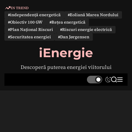
S
IN TREND
k
#independență energetică
#Eoliană Marea Nordului
i
#Obiectiv 100 GW
#Rețea energetică
p
#Plan Național Riscuri
#Riscuri energie electrică
t
#Securitatea energiei
#Dan Jørgensen
o
c
iEnergie
o
n
Descoperă puterea energiei viitorului
t
e
S
S
M
n
w
e
e
t
i
a
n
t
r
u
c
c
h
h
c
o
l