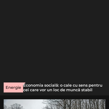
o
r
m
o
d
e
une rară
Economia socială: o cale cu sens pentru
Energie
lizat
cei care vor un loc de muncă stabil