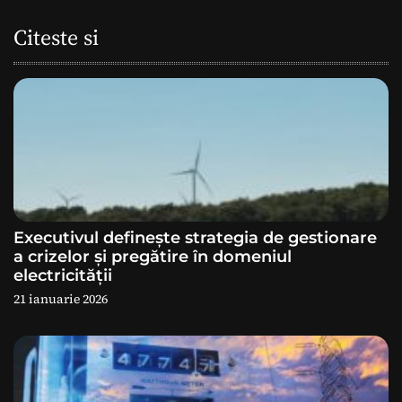
a
Citeste si
r
e
î
n
a
Executivul definește strategia de gestionare
r
a crizelor și pregătire în domeniul
electricității
t
21 ianuarie 2026
i
c