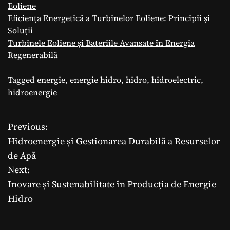
Eoliene
Eficiența Energetică a Turbinelor Eoliene: Principii și
Soluții
Turbinele Eoliene și Bateriile Avansate în Energia
Regenerabilă
Tagged
energie
,
energie hidro
,
hidro
,
hidroelectric
,
hidroenergie
Previous:
N
Hidroenergie și Gestionarea Durabilă a Resurselor
a
de Apă
Next:
v
Inovare și Sustenabilitate în Producția de Energie
i
Hidro
g