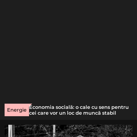
o
r
m
o
d
e
une rară
Economia socială: o cale cu sens pentru
Energie
lizat
cei care vor un loc de muncă stabil