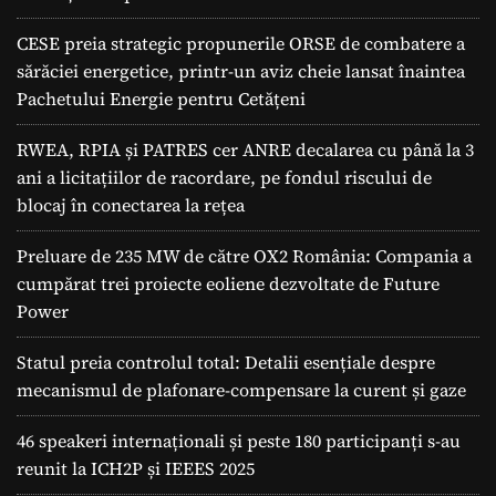
CESE preia strategic propunerile ORSE de combatere a
sărăciei energetice, printr-un aviz cheie lansat înaintea
Pachetului Energie pentru Cetățeni
RWEA, RPIA și PATRES cer ANRE decalarea cu până la 3
ani a licitațiilor de racordare, pe fondul riscului de
blocaj în conectarea la rețea
Preluare de 235 MW de către OX2 România: Compania a
cumpărat trei proiecte eoliene dezvoltate de Future
Power
Statul preia controlul total: Detalii esențiale despre
mecanismul de plafonare-compensare la curent și gaze
46 speakeri internaționali și peste 180 participanți s-au
reunit la ICH2P și IEEES 2025