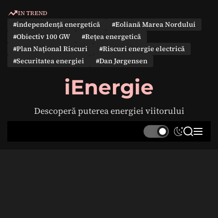
S
IN TREND
k
#independență energetică
#Eoliană Marea Nordului
i
#Obiectiv 100 GW
#Rețea energetică
p
#Plan Național Riscuri
#Riscuri energie electrică
t
#Securitatea energiei
#Dan Jørgensen
o
c
iEnergie
o
n
Descoperă puterea energiei viitorului
t
e
S
S
M
n
w
e
e
t
i
a
n
t
r
u
c
c
h
h
c
o
l