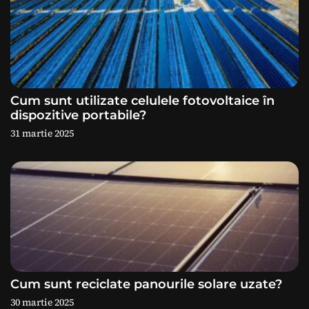
c
o
l
e
Cum sunt utilizate celulele fotovoltaice în
dispozitive portabile?
31 martie 2025
Cum sunt reciclate panourile solare uzate?
30 martie 2025