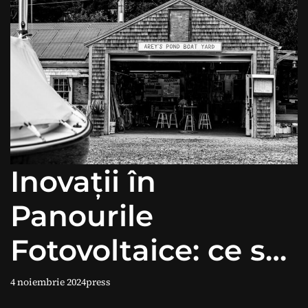
Inovații în
Panourile
Fotovoltaice: ce să
aștepți în 2024
4 noiembrie 2024
press