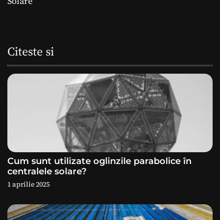
Solare
g
a
Citeste si
r
e
î
n
a
Cum sunt utilizate oglinzile parabolice în
r
centralele solare?
1 aprilie 2025
t
i