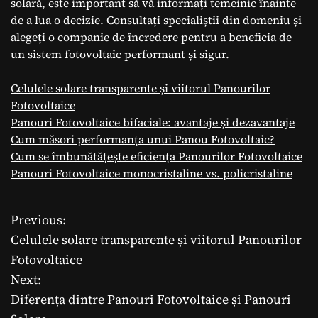
solară, este important să vă informați temeinic înainte
de a lua o decizie. Consultați specialiștii din domeniu și
alegeți o companie de încredere pentru a beneficia de
un sistem fotovoltaic performant și sigur.
Celulele solare transparente și viitorul Panourilor
Fotovoltaice
Panouri Fotovoltaice bifaciale: avantaje și dezavantaje
Cum măsori performanța unui Panou Fotovoltaic?
Cum se îmbunătățește eficiența Panourilor Fotovoltaice
Panouri Fotovoltaice monocristaline vs. policristaline
Previous:
N
Celulele solare transparente și viitorul Panourilor
a
Fotovoltaice
Next:
v
Diferența dintre Panouri Fotovoltaice și Panouri
i