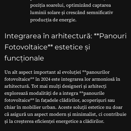
poziția soarelui, optimizând captarea
luminii solare și crescând semnificativ
producția de energie.
Integrarea în arhitectură: **Panouri
Fotovoltaice** estetice și
funcționale
Un alt aspect important al evoluției **panourilor
fotovoltaice** în 2024 este integrarea lor armoniosă în
arhitectură. Tot mai mulți designeri și arhitecți
explorează modalități de a integra **panourile
fotovoltaice** în fațadele clădirilor, acoperişuri sau
chiar în mobilier urban. Aceste soluții estetice nu doar
că asigură un aspect modern și minimalist, ci contribuie
și la creșterea eficienței energetice a clădirilor.