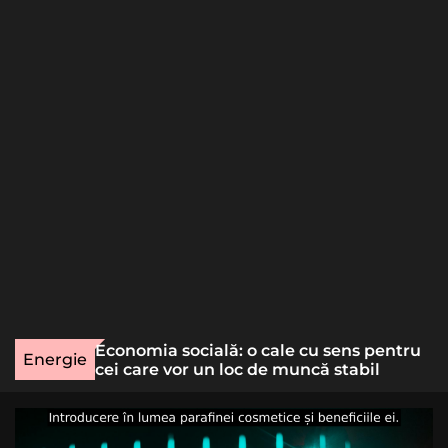
o
r
m
o
d
e
une rară
Economia socială: o cale cu sens pentru
Energie
lizat
cei care vor un loc de muncă stabil