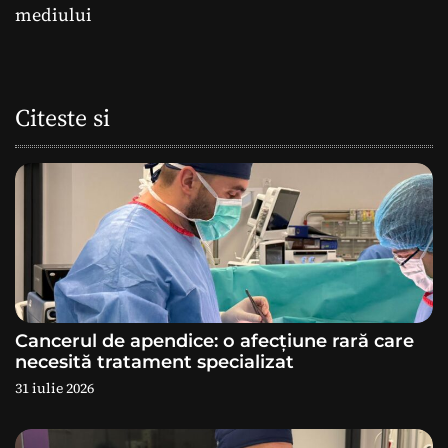
mediului
i
g
Citeste si
a
r
e
î
n
a
Cancerul de apendice: o afecțiune rară care
necesită tratament specializat
r
31 iulie 2026
t