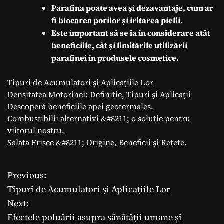
Parafina poate avea și dezavantaje, cum ar
fi blocarea porilor și iritarea pielii.
Este important să se ia în considerare atât
beneficiile, cât și limitările utilizării
parafinei în produsele cosmetice.
Tipuri de Acumulatori și Aplicațiile Lor
Densitatea Motorinei: Definiție, Tipuri și Aplicații
Descoperă beneficiile apei geotermales.
Combustibilii alternativi &#8211; o soluție pentru
viitorul nostru.
Salata Frisee &#8211; Origine, Beneficii și Rețete.
Previous:
N
Tipuri de Acumulatori și Aplicațiile Lor
a
Next:
Efectele poluării asupra sănătății umane și
v