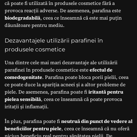
că poate fi utilizată în produsele cosmetice fără a
provoca reacții adverse. De asemenea, parafina este
biodegradabilă
, ceea ce înseamnă că este mai puțin
dăunătoare pentru mediu.
Dezavantajele utilizării parafinei în
produsele cosmetice
Una dintre cele mai mari dezavantaje ale utilizării
parafinei în produsele cosmetice este
efectul de
comedogenitate
. Parafina poate bloca porii pielii, ceea
ce poate duce la apariția acneei și a altor probleme de
piele. De asemenea, parafina poate fi
iritantă pentru
pielea sensibilă
, ceea ce înseamnă că poate provoca
iritații și inflamații.
În plus, parafina poate fi
neutruă din punct de vedere al
beneficiilor pentru piele
, ceea ce înseamnă că nu oferă
niciun beneficiu real pentru sănătatea pielii. De