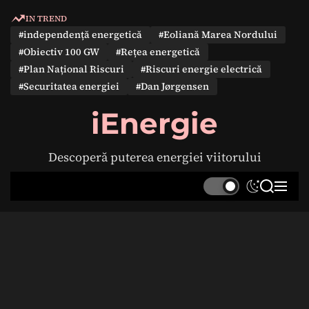
S
IN TREND
k
#independență energetică
#Eoliană Marea Nordului
i
#Obiectiv 100 GW
#Rețea energetică
p
#Plan Național Riscuri
#Riscuri energie electrică
t
#Securitatea energiei
#Dan Jørgensen
o
c
iEnergie
o
n
Descoperă puterea energiei viitorului
t
e
S
S
M
n
w
e
e
t
i
a
n
t
r
u
c
c
h
h
c
o
l