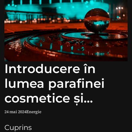
Introducere în
lumea parafinei
cosmetice și
beneficiile ei.
24 mai 2024
Energie
Cuprins