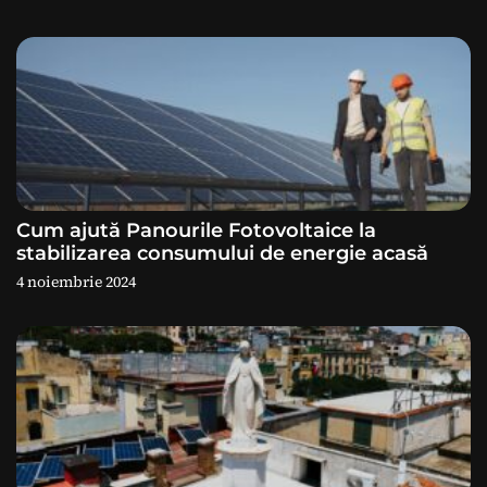
t
i
c
o
l
e
Cum ajută Panourile Fotovoltaice la
stabilizarea consumului de energie acasă
4 noiembrie 2024