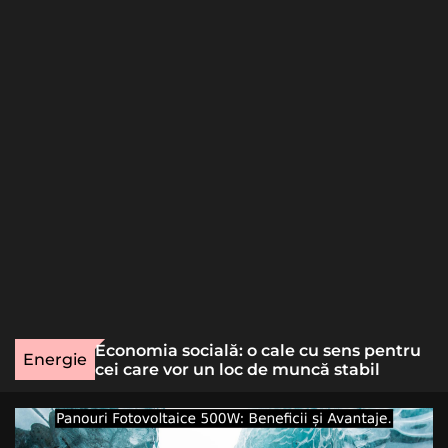
o
r
m
o
d
e
une rară
Economia socială: o cale cu sens pentru
Energie
lizat
cei care vor un loc de muncă stabil