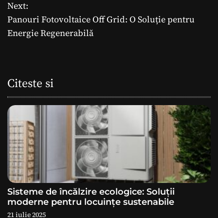
Next:
v
Panouri Fotovoltaice Off Grid: O Soluție pentru
i
Energie Regenerabilă
g
a
Citeste si
r
e
î
n
a
Sisteme de încălzire ecologice: Soluții
r
moderne pentru locuințe sustenabile
21 iulie 2025