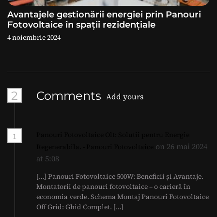
Avantajele gestionării energiei prin Panouri
Fotovoltaice în spații rezidențiale
4 noiembrie 2024
2
Comments
Add yours
Panouri Fotovoltaice Olt: Solutii pentru Energie
1
on 26 mai 2024
Regenerabila. - Panouri Fotovoltaice
at 5:08
[…] Panouri Fotovoltaice 500W: Beneficii și Avantaje.
Montatorii de panouri fotovoltaice – o carieră în
economia verde. Schema Montaj Panouri Fotovoltaice
Off Grid: Ghid Complet. […]