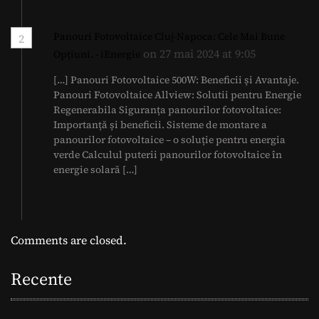
Panouri Fotovoltaice Cluj-Napoca: Cele Mai Bune
2
on 27 mai 2024 at 9:05
Opțiuni. - iEnergie
[…] Panouri Fotovoltaice 500W: Beneficii și Avantaje.
Panouri Fotovoltaice Allview: Solutii pentru Energie
Regenerabila Siguranța panourilor fotovoltaice:
Importanță și beneficii. Sisteme de montare a
panourilor fotovoltaice – o soluție pentru energia
verde Calculul puterii panourilor fotovoltaice în
energie solară […]
Comments are closed.
Recente