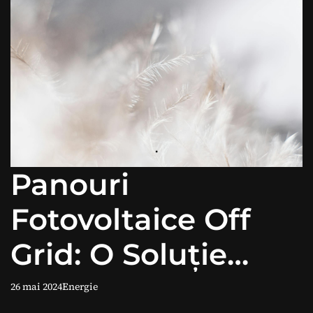
Panouri
Fotovoltaice Off
Grid: O Soluție
pentru Energie
26 mai 2024
Energie