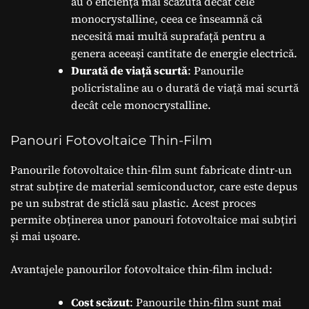
au o eficiență mai scăzută decât cele
monocrystalline, ceea ce înseamnă că
necesită mai multă suprafață pentru a
genera aceeași cantitate de energie electrică.
Durată de viață scurtă
: Panourile
policristaline au o durată de viață mai scurtă
decât cele monocrystalline.
Panouri Fotovoltaice Thin-Film
Panourile fotovoltaice thin-film sunt fabricate dintr-un
strat subțire de material semiconductor, care este depus
pe un substrat de sticlă sau plastic. Acest proces
permite obținerea unor panouri fotovoltaice mai subțiri
și mai ușoare.
Avantajele panourilor fotovoltaice thin-film includ:
Cost scăzut
: Panourile thin-film sunt mai