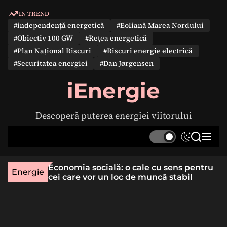
S
IN TREND
k
#independență energetică
#Eoliană Marea Nordului
i
#Obiectiv 100 GW
#Rețea energetică
p
#Plan Național Riscuri
#Riscuri energie electrică
t
#Securitatea energiei
#Dan Jørgensen
o
c
iEnergie
o
n
Descoperă puterea energiei viitorului
t
e
S
S
M
n
w
e
e
t
i
a
n
une rară
Economia socială: o cale cu sens pentru
t
r
u
Energie
lizat
cei care vor un loc de muncă stabil
c
c
h
h
c
o
l