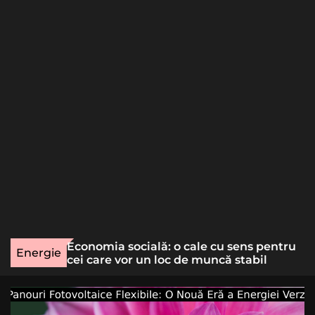
o
r
m
o
d
e
une rară
Economia socială: o cale cu sens pentru
Energie
lizat
cei care vor un loc de muncă stabil