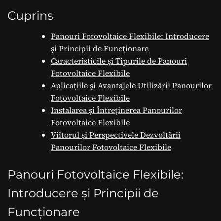
Verzi
Cuprins
Panouri Fotovoltaice Flexibile: Introducere
și Principii de Funcționare
Caracteristicile și Tipurile de Panouri
Fotovoltaice Flexibile
Aplicațiile și Avantajele Utilizării Panourilor
Fotovoltaice Flexibile
Instalarea și Întreținerea Panourilor
Fotovoltaice Flexibile
Viitorul și Perspectivele Dezvoltării
Panourilor Fotovoltaice Flexibile
Panouri Fotovoltaice Flexibile:
Introducere și Principii de
Funcționare