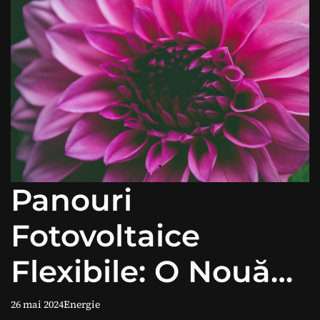
Panouri
Fotovoltaice
Flexibile: O Nouă
Eră a Energiei
26 mai 2024
Energie