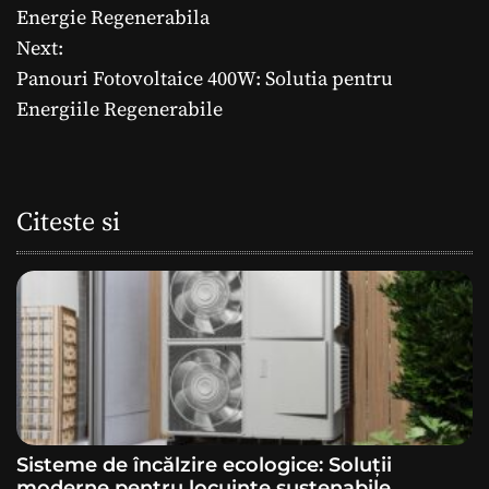
a
Energie Regenerabila
Next:
v
Panouri Fotovoltaice 400W: Solutia pentru
i
Energiile Regenerabile
g
a
Citeste si
r
e
î
n
a
Sisteme de încălzire ecologice: Soluții
r
moderne pentru locuințe sustenabile