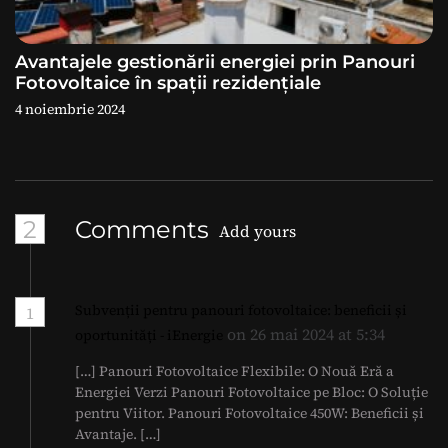
Avantajele gestionării energiei prin Panouri
Fotovoltaice în spații rezidențiale
4 noiembrie 2024
2
Comments
Add yours
Subvenții pentru panouri fotovoltaice: beneficii și
1
on 26 mai 2024 at 5:34
oportunități - iEnergie
[…] Panouri Fotovoltaice Flexibile: O Nouă Eră a
Energiei Verzi Panouri Fotovoltaice pe Bloc: O Soluție
pentru Viitor. Panouri Fotovoltaice 450W: Beneficii și
Avantaje. […]