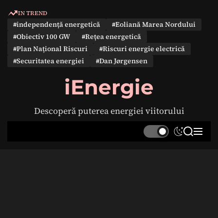
S
IN TREND
k
#independență energetică
#Eoliană Marea Nordului
i
#Obiectiv 100 GW
#Rețea energetică
p
#Plan Național Riscuri
#Riscuri energie electrică
t
#Securitatea energiei
#Dan Jørgensen
o
c
iEnergie
o
n
Descoperă puterea energiei viitorului
t
e
S
S
M
n
w
e
e
t
i
a
n
t
r
u
c
c
h
h
c
o
l