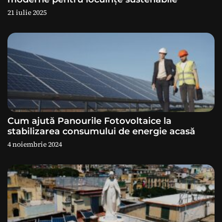
21 iulie 2025
t
i
c
o
l
e
Cum ajută Panourile Fotovoltaice la
stabilizarea consumului de energie acasă
4 noiembrie 2024