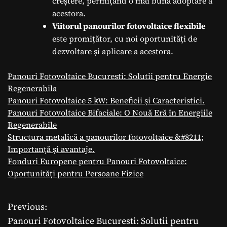
creștere, permițând o mai bună adoptare a
acestora.
Viitorul panourilor fotovoltaice flexibile
este promițător, cu noi oportunități de
dezvoltare și aplicare a acestora.
Panouri Fotovoltaice Bucuresti: Solutii pentru Energie
Regenerabila
Panouri Fotovoltaice 5 kW: Beneficii și Caracteristici.
Panouri Fotovoltaice Bifaciale: O Nouă Eră în Energiile
Regenerabile
Structura metalică a panourilor fotovoltaice &#8211;
Importanță și avantaje.
Fonduri Europene pentru Panouri Fotovoltaice:
Oportunități pentru Persoane Fizice
Previous:
N
Panouri Fotovoltaice Bucuresti: Solutii pentru