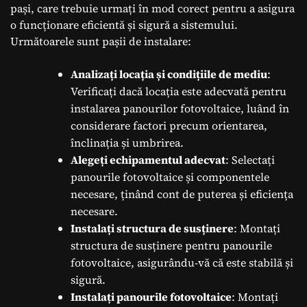
pași, care trebuie urmați în mod corect pentru a asigura
o funcționare eficientă și sigură a sistemului.
Următoarele sunt pașii de instalare:
Analizați locația și condițiile de mediu
:
Verificați dacă locația este adecvată pentru
instalarea panourilor fotovoltaice, luând în
considerare factori precum orientarea,
înclinația și umbrirea.
Alegeți echipamentul adecvat
: Selectați
panourile fotovoltaice și componentele
necesare, ținând cont de puterea și eficiența
necesare.
Instalați structura de susținere
: Montați
structura de susținere pentru panourile
fotovoltaice, asigurându-vă că este stabilă și
sigură.
Instalați panourile fotovoltaice
: Montați