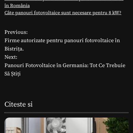
în România
Câte panouri fotovoltaice sunt necesare pentru 8 kW?
Previous:
N
Firme autorizate pentru panouri fotovoltaice în
a
Bistrița.
Next:
v
Panouri Fotovoltaice în Germania: Tot Ce Trebuie
i
Să Știți
g
a
Citeste si
r
e