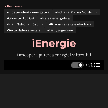
S
IN TREND
k
#independență energetică
#Eoliană Marea Nordului
i
#Obiectiv 100 GW
#Rețea energetică
p
#Plan Național Riscuri
#Riscuri energie electrică
t
#Securitatea energiei
#Dan Jørgensen
o
c
iEnergie
o
n
Descoperă puterea energiei viitorului
t
e
S
S
M
n
w
e
e
t
i
a
n
t
r
u
c
c
h
h
c
o
l