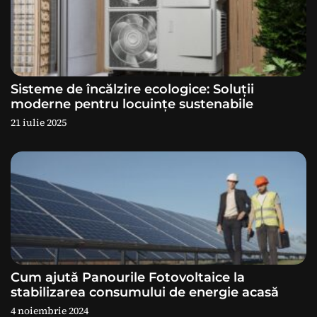
î
n
a
Sisteme de încălzire ecologice: Soluții
r
moderne pentru locuințe sustenabile
21 iulie 2025
t
i
c
o
l
e
Cum ajută Panourile Fotovoltaice la
stabilizarea consumului de energie acasă
4 noiembrie 2024