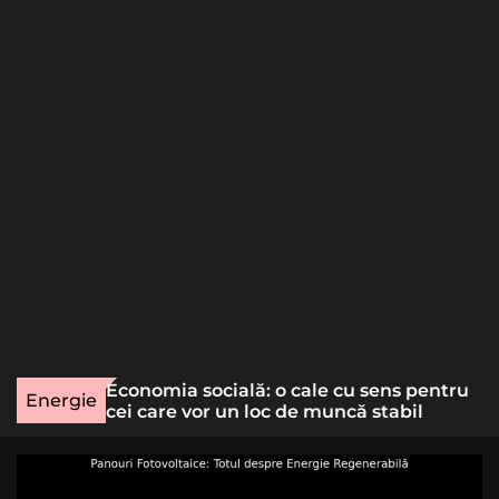
o
r
m
o
d
e
une rară
Economia socială: o cale cu sens pentru
Energie
lizat
cei care vor un loc de muncă stabil