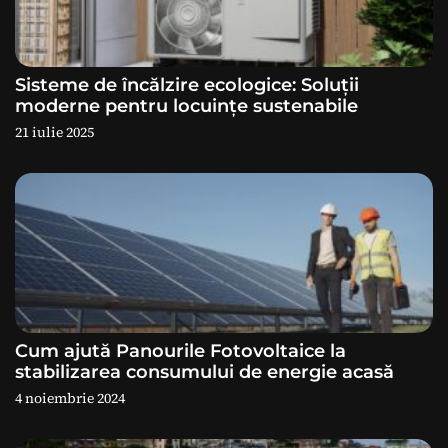
n
a
Sisteme de încălzire ecologice: Soluții
r
moderne pentru locuințe sustenabile
21 iulie 2025
t
i
c
o
l
e
Cum ajută Panourile Fotovoltaice la
stabilizarea consumului de energie acasă
4 noiembrie 2024