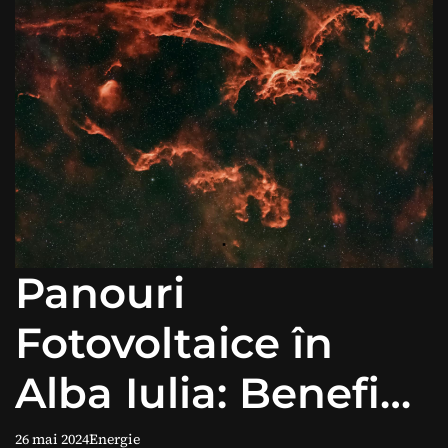
Panouri
Fotovoltaice în
Alba Iulia: Beneficii
și Avantaje
26 mai 2024
Energie