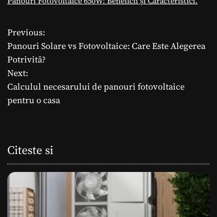
Panouri Fotovoltaice 650W: Beneficii și Caracteristici.
Previous:
N
Panouri Solare vs Fotovoltaice: Care Este Alegerea
a
Potrivită?
Next:
v
Calculul necesarului de panouri fotovoltaice
i
pentru o casa
g
a
Citeste si
r
e
î