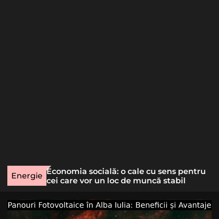
o
r
m
o
d
e
une rară
Economia socială: o cale cu sens pentru
Energie
lizat
cei care vor un loc de muncă stabil