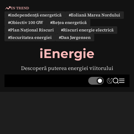
S
IN TREND
k
#independență energetică
#Eoliană Marea Nordului
i
#Obiectiv 100 GW
#Rețea energetică
p
#Plan Național Riscuri
#Riscuri energie electrică
t
#Securitatea energiei
#Dan Jørgensen
o
c
iEnergie
o
n
Descoperă puterea energiei viitorului
t
e
S
S
M
n
w
e
e
t
i
a
n
t
r
u
c
c
h
h
c
o
l