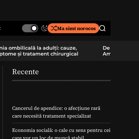
t
Ma simt norocos
S
S
w
e
i
a
De la pasiune la cercetare aplicată: un elev
Component
t
r
Am School construiește și pregătește
folosite î
c
c
lansarea unei rachete
h
h
c
Recente
o
l
o
r
m
o
Cancerul de apendice: o afecțiune rară
d
care necesită tratament specializat
e
Economia socială: o cale cu sens pentru cei
care vor un loc de muncă stabil