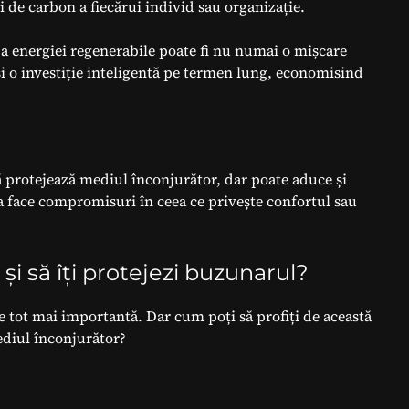
de carbon a fiecărui individ sau organizație.
a energiei regenerabile poate fi nu numai o mișcare
i o investiție inteligentă pe termen lung, economisind
 protejează mediul înconjurător, dar poate aduce și
 a face compromisuri în ceea ce privește confortul sau
i să îți protejezi buzunarul?
 tot mai importantă. Dar cum poți să profiți de această
ediul înconjurător?