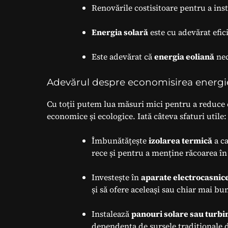
Renovările costisitoare pentru a ins
Energia solară
este cu adevărat efic
Este adevărat că
energia eoliană
nec
Adevărul despre economisirea energi
Cu toții putem lua măsuri mici pentru a reduce 
economice și ecologice. Iată câteva sfaturi utile:
Îmbunătățește
izolarea termică
a ca
rece și pentru a menține răcoarea în
Investește în
aparate electrocasnice
și să ofere aceleași sau chiar mai b
Instalează
panouri solare sau turbi
dependența de sursele tradiționale 