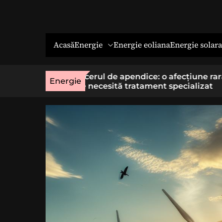
Energie
Energie solara
Acasă
Energie eoliana
o afecțiune rară
Economia socială: o cale cu sens 
Energie
t specializat
cei care vor un loc de muncă stab