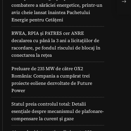
Efi
combatere a sărăciei energetice, printr-un
Reg
aviz cheie lansat înaintea Pachetului
Fac
Energie pentru Cetățeni
RWEA, RPIA și PATRES cer ANRE
decalarea cu până la 3 ani a licitațiilor de
racordare, pe fondul riscului de blocaj în
conectarea la rețea
Preluare de 235 MW de către OX2
România: Compania a cumpărat trei
proiecte eoliene dezvoltate de Future
Power
Statul preia controlul total: Detalii
esențiale despre mecanismul de plafonare-
compensare la curent și gaze