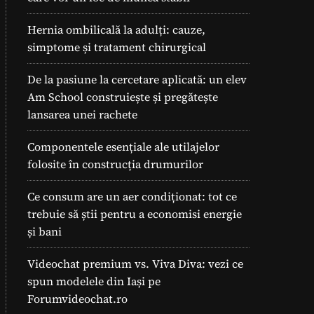
Hernia ombilicală la adulți: cauze,
simptome și tratament chirurgical
De la pasiune la cercetare aplicată: un elev
Am School construiește și pregătește
lansarea unei rachete
Componentele esențiale ale utilajelor
folosite în construcția drumurilor
Ce consum are un aer condiționat: tot ce
trebuie să știi pentru a economisi energie
și bani
Videochat premium vs. Viva Diva: vezi ce
spun modelele din Iași pe
Forumvideochat.ro