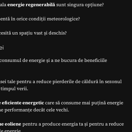
tala
energie regenerabilă
sunt singura opțiune?
ientă în orice condiții meteorologice?
esită un spațiu vast și deschis?
ei
consumul de energie și a ne bucura de beneficiile
sei tale pentru a reduce pierderile de căldură în sezonul
 timpul verii.
 eficiente energetic
care să consume mai puțină energie
une performanțe decât cele vechi.
ne eoliene
pentru a produce energia ta și pentru a reduce
de energie.