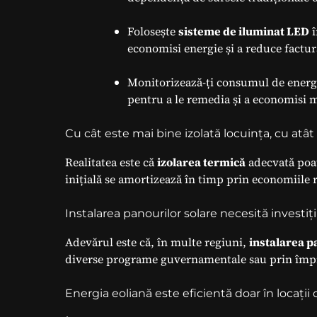
Folosește
sisteme de iluminat LED
î
economisi energie și a reduce factur
Monitorizează-ți consumul de energi
pentru a le remedia și a economisi 
Cu cât este mai bine izolată locuința, cu at
Realitatea este că
izolarea termică
adecvată poat
inițială se amortizează în timp prin economiile r
Instalarea panourilor solare necesită investiț
Adevărul este că, în multe regiuni,
instalarea p
diverse programe guvernamentale sau prin împ
Energia eoliană este eficientă doar în locații