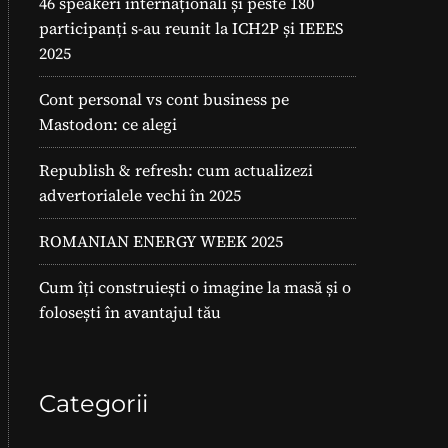
46 speakeri internaționali și peste 180
participanți s-au reunit la ICH2P și IEEES
2025
Cont personal vs cont business pe
Mastodon: ce alegi
Republish & refresh: cum actualizezi
advertorialele vechi în 2025
ROMANIAN ENERGY WEEK 2025
Cum îți construiești o imagine la masă și o
folosești în avantajul tău
Categorii