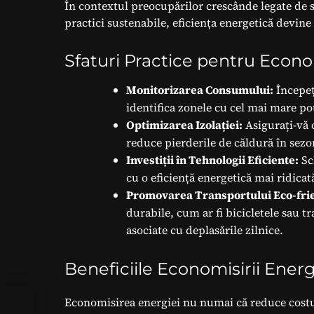
În contextul preocupărilor crescânde legate de s
practici sustenabile, eficiența energetică devine 
Sfaturi Practice pentru Econ
Monitorizarea Consumului:
Începeț
identifica zonele cu cel mai mare po
Optimizarea Izolației:
Asigurați-vă c
reduce pierderile de căldură în sezo
Investiții în Tehnologii Eficiente:
Sc
cu o eficiență energetică mai ridicat
Promovarea Transportului Eco-fri
durabile, cum ar fi bicicletele sau 
asociate cu deplasările zilnice.
Beneficiile Economisirii Ener
Economisirea energiei nu numai că reduce costuril
le: