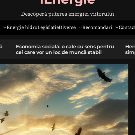
Descoperă puterea energiei viitorului
Diverse
Recomandari
Energie hidro
Legislatie
Contac
pentru
Hernia ombilicală la adulți: cauze,
il
simptome și tratament chirurgical