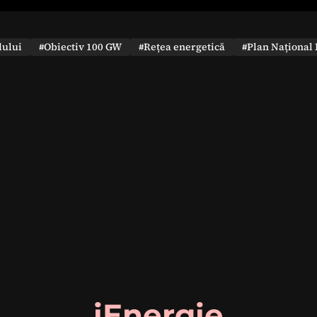
dului
#Obiectiv 100 GW
#Rețea energetică
#Plan Național 
iEnergie