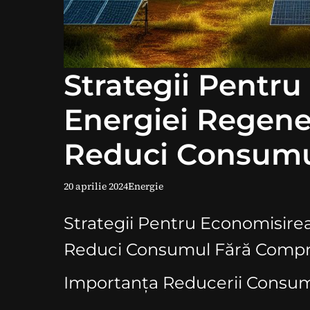
Strategii Pentr
Energiei Regene
Reduci Consumu
Compromisuri
20 aprilie 2024
Energie
Strategii Pentru Economisire
Reduci Consumul Fără Compr
Importanța Reducerii Consum