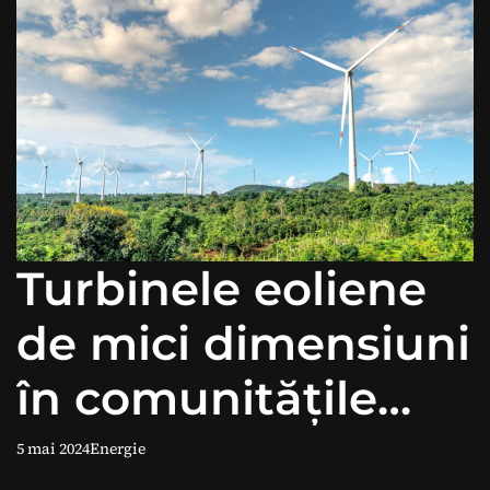
Turbinele eoliene
de mici dimensiuni
în comunitățile
izolate
5 mai 2024
Energie