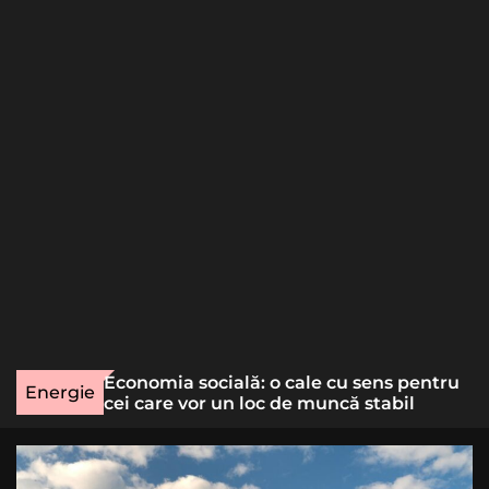
o
r
m
o
d
e
une rară
Economia socială: o cale cu sens pentru
Energie
lizat
cei care vor un loc de muncă stabil