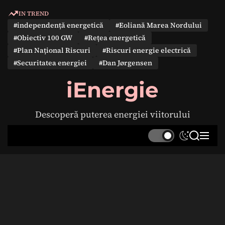
S
IN TREND
k
#independență energetică
#Eoliană Marea Nordului
i
#Obiectiv 100 GW
#Rețea energetică
p
#Plan Național Riscuri
#Riscuri energie electrică
t
#Securitatea energiei
#Dan Jørgensen
o
c
iEnergie
o
n
Descoperă puterea energiei viitorului
t
e
S
S
M
n
w
e
e
t
i
a
n
t
r
u
c
c
h
h
c
o
l