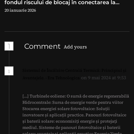
fondul riscului de blocaj în conectarea la
rețea
20 ianuarie 2026
1
Comment
Add yours
Sistemul de Încălzire Centrală Termică: Principiul și
1
on 9 mai 2024 at 9:53
Avantajele. - Era Tehnologica
[…] Turbinele eoliene: O sursă de energie regenerabilă
Hidrocentrale: Sursa de energie verde pentru viitor
Stocarea energiei solare fotovoltaice: Soluții
inovatoare și aplicații practice. Panouri fotovoltaice
și baterii solare: economisiți energie și protejați
mediul. Sisteme de panouri fotovoltaice și baterii
solare: avantaje și aplicații practice Energie Verde