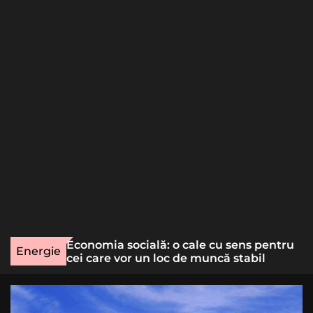
o
r
m
o
d
e
une rară
Economia socială: o cale cu sens pentru
Energie
lizat
cei care vor un loc de muncă stabil