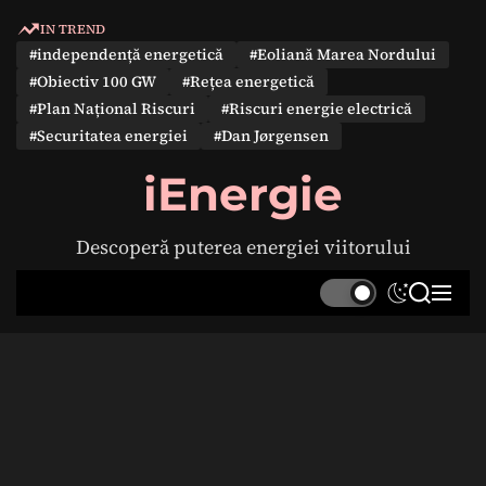
S
IN TREND
k
#independență energetică
#Eoliană Marea Nordului
i
#Obiectiv 100 GW
#Rețea energetică
p
#Plan Național Riscuri
#Riscuri energie electrică
t
#Securitatea energiei
#Dan Jørgensen
o
c
iEnergie
o
n
Descoperă puterea energiei viitorului
t
e
S
S
M
n
w
e
e
t
i
a
n
t
r
u
c
c
h
h
c
o
l