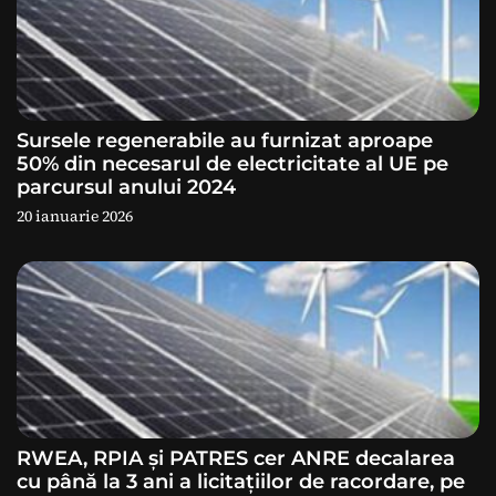
c
o
l
e
Sursele regenerabile au furnizat aproape
50% din necesarul de electricitate al UE pe
parcursul anului 2024
20 ianuarie 2026
RWEA, RPIA și PATRES cer ANRE decalarea
cu până la 3 ani a licitațiilor de racordare, pe