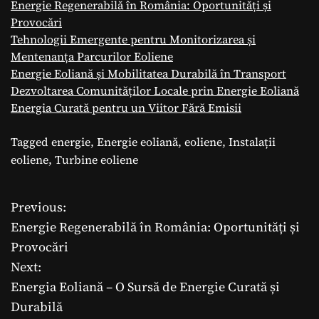
Energie Regenerabilă în România: Oportunități și
Provocări
Tehnologii Emergente pentru Monitorizarea și
Mentenanța Parcurilor Eoliene
Energie Eoliană și Mobilitatea Durabilă în Transport
Dezvoltarea Comunităților Locale prin Energie Eoliană
Energia Curată pentru un Viitor Fără Emisii
Tagged
energie
,
Energie eoliană
,
eoliene
,
Instalații
eoliene
,
Turbine eoliene
Previous:
N
Energie Regenerabilă în România: Oportunități și
a
Provocări
Next:
v
Energia Eoliană – O Sursă de Energie Curată și
i
Durabilă