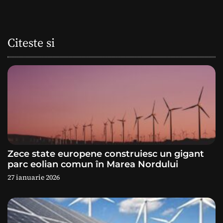
g
a
Citeste si
r
e
î
n
a
Zece state europene construiesc un gigant
r
parc eolian comun în Marea Nordului
27 ianuarie 2026
t
i